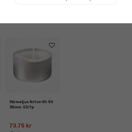
i lager
-
+
Värmeljus Anton 6h Vit
38mm, 50/fp
73,75 kr