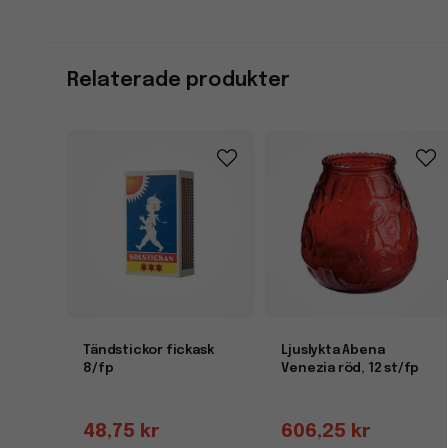
Relaterade produkter
Tändstickor fickask
Ljuslykta Abena
8/fp
Venezia röd, 12 st/fp
48,75 kr
606,25 kr