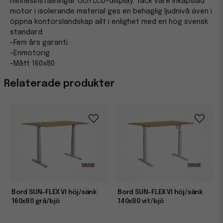
minnesinställningar och LCD-display. Tack vare inkapslad
motor i isolerande material ges en behaglig ljudnivå även i
öppna kontorslandskap allt i enlighet med en hög svensk
standard.
-Fem års garanti
-Enmotorig
-Mått 160x80
Relaterade produkter
Bord SUN-FLEX VI höj/sänk
Bord SUN-FLEX VI höj/sänk
160x80 grå/bjö
140x80 vit/bjö