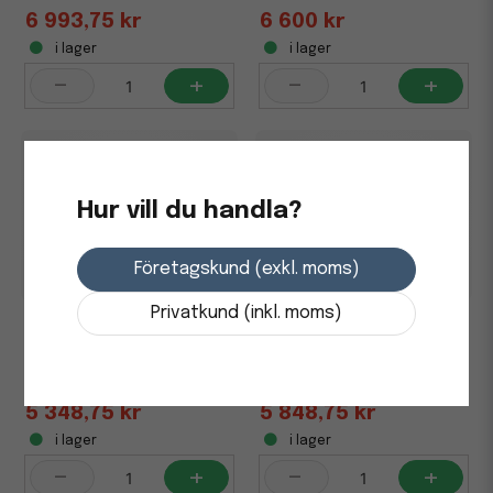
6 993,75 kr
6 600 kr
i lager
i lager
-
+
-
+
Hur vill du handla?
Företagskund (exkl. moms)
Privatkund (inkl. moms)
Bord SUN-FLEX I höj/sänk
Bord SUN-FLEX I höj/sänk
140x80 grå/vit
140x80 grå/sva
5 348,75 kr
5 848,75 kr
i lager
i lager
-
+
-
+