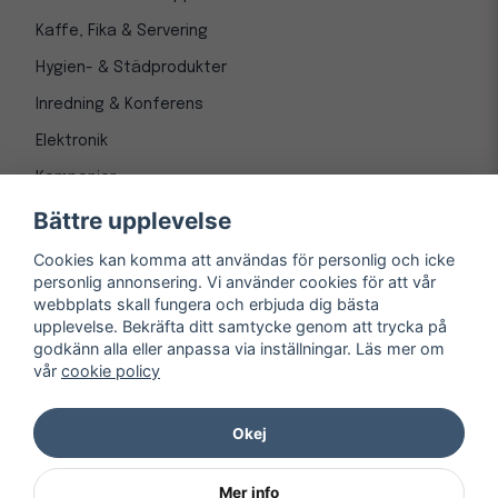
Kaffe, Fika & Servering
Hygien- & Städprodukter
Inredning & Konferens
Elektronik
Kampanjer
Bättre upplevelse
Cookies kan komma att användas för personlig och icke
personlig annonsering. Vi använder cookies för att vår
webbplats skall fungera och erbjuda dig bästa
upplevelse. Bekräfta ditt samtycke genom att trycka på
godkänn alla eller anpassa via inställningar. Läs mer om
vår
cookie policy
© Copyright 1997-
2026
– Kontorsnetto AB
Järnvägsgatan 8, 243 30 Höör org. nr 556550-3173
Okej
Mer info