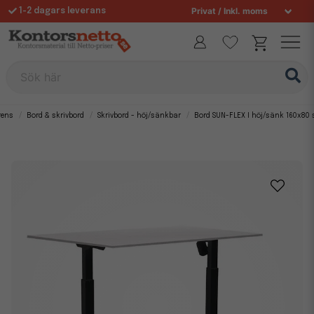
1-2 dagars leverans
Fri frakt över 995 kr
Sök här
rens
Bord & skrivbord
Skrivbord - höj/sänkbar
Bord SUN-FLEX I höj/sänk 160x80 s