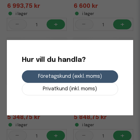
6 993,75 kr
6 600 kr
i lager
i lager
-
+
-
+
Hur vill du handla?
Företagskund (exkl. moms)
Privatkund (inkl. moms)
Bord SUN-FLEX I höj/sänk
Bord SUN-FLEX I höj/sänk
140x80 grå/vit
140x80 grå/sva
5 348,75 kr
5 848,75 kr
i lager
i lager
-
+
-
+