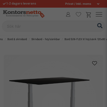
1-2 dagars leverans
Fri frakt över 995 kr
Sök här
ens
Bord & skrivbord
Skrivbord - höj/sänkbar
Bord SUN-FLEX VI höj/sänk 120x80 v