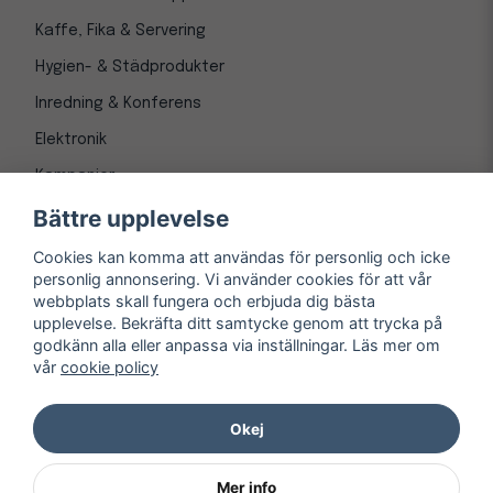
Kaffe, Fika & Servering
Hygien- & Städprodukter
Inredning & Konferens
Elektronik
Kampanjer
Bättre upplevelse
Cookies kan komma att användas för personlig och icke
personlig annonsering. Vi använder cookies för att vår
webbplats skall fungera och erbjuda dig bästa
upplevelse. Bekräfta ditt samtycke genom att trycka på
godkänn alla eller anpassa via inställningar. Läs mer om
vår
cookie policy
© Copyright 1997-
2026
– Kontorsnetto AB
Järnvägsgatan 8, 243 30 Höör org. nr 556550-3173
Okej
Mer info