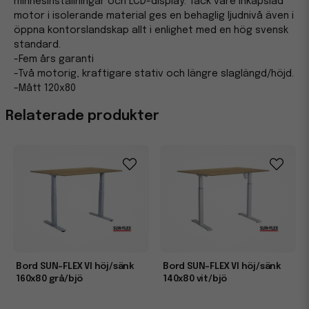
minnesinställningar och LCD-display. Tack vare inkapslad
motor i isolerande material ges en behaglig ljudnivå även i
öppna kontorslandskap allt i enlighet med en hög svensk
standard.
-Fem års garanti
-Två motorig, kraftigare stativ och längre slaglängd/höjd.
-Mått 120x80
Relaterade produkter
Bord SUN-FLEX VI höj/sänk
Bord SUN-FLEX VI höj/sänk
160x80 grå/bjö
140x80 vit/bjö