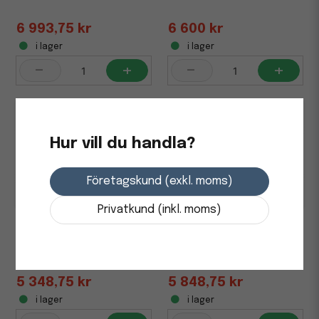
6 993,75 kr
6 600 kr
i lager
i lager
-
+
-
+
Hur vill du handla?
Företagskund (exkl. moms)
Privatkund (inkl. moms)
Bord SUN-FLEX I höj/sänk
Bord SUN-FLEX I höj/sänk
140x80 grå/vit
140x80 grå/sva
5 348,75 kr
5 848,75 kr
i lager
i lager