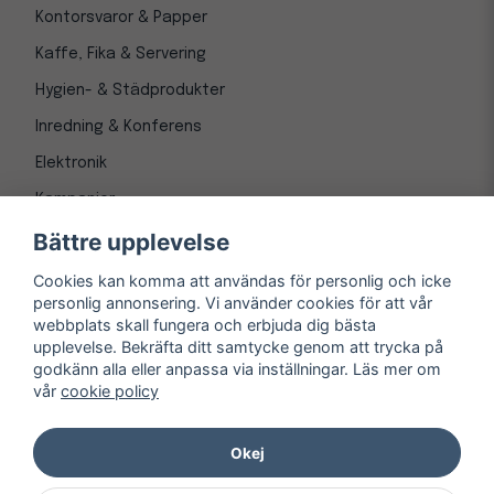
Kontorsvaror & Papper
Kaffe, Fika & Servering
Hygien- & Städprodukter
Inredning & Konferens
Elektronik
Kampanjer
Bättre upplevelse
Cookies kan komma att användas för personlig och icke
personlig annonsering. Vi använder cookies för att vår
webbplats skall fungera och erbjuda dig bästa
upplevelse. Bekräfta ditt samtycke genom att trycka på
godkänn alla eller anpassa via inställningar. Läs mer om
vår
cookie policy
© Copyright 1997-
2026
– Kontorsnetto AB
Järnvägsgatan 8, 243 30 Höör org. nr 556550-3173
Okej