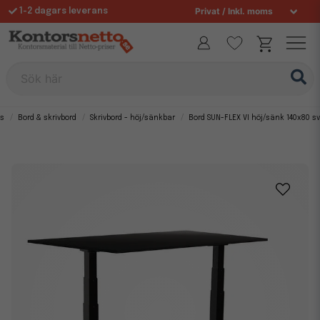
1-2 dagars leverans
Fri frakt över 995 kr
Allt för din arbetsplats sedan 1997
Sök här
ns
Bord & skrivbord
Skrivbord - höj/sänkbar
Bord SUN-FLEX VI höj/sänk 140x80 s