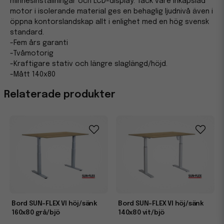
minnesinställningar och LCD-display. Tack vare inkapslad
motor i isolerande material ges en behaglig ljudnivå även i
öppna kontorslandskap allt i enlighet med en hög svensk
standard.
-Fem års garanti
-Tvåmotorig
-Kraftigare stativ och längre slaglängd/höjd.
-Mått 140x80
Relaterade produkter
Bord SUN-FLEX VI höj/sänk
Bord SUN-FLEX VI höj/sänk
160x80 grå/bjö
140x80 vit/bjö