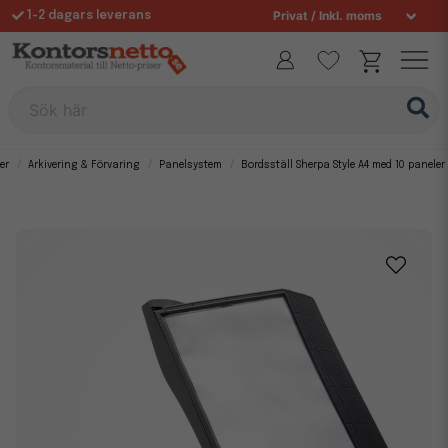
1-2 dagars leverans
Fri frakt över 995 kr
Sök här
er
Arkivering & Förvaring
Panelsystem
Bordsställ Sherpa Style A4 med 10 paneler