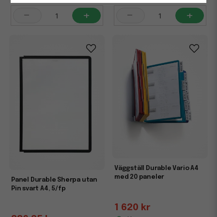
-
+
-
+
Väggställ Durable Vario A4
med 20 paneler
Panel Durable Sherpa utan
Pin svart A4, 5/fp
1 620 kr