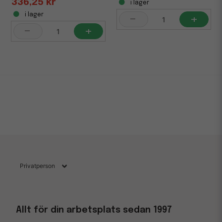
336,25 kr
i lager
-
+
i lager
-
+
Allt för din arbetsplats sedan 1997