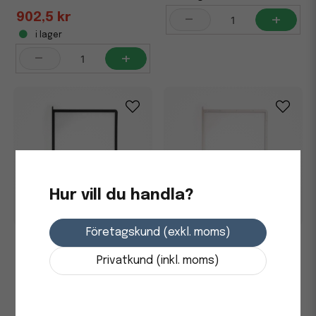
-
+
902,5 kr
i lager
-
+
Hur vill du handla?
Företagskund (exkl. moms)
Panel Durable Sherpa med
Panel Durable Sherpa med
Pin svart A4, 5/fp
Pin vit A4, 5/fp
Privatkund (inkl. moms)
392,5 kr
348,75 kr
i lager
i lager