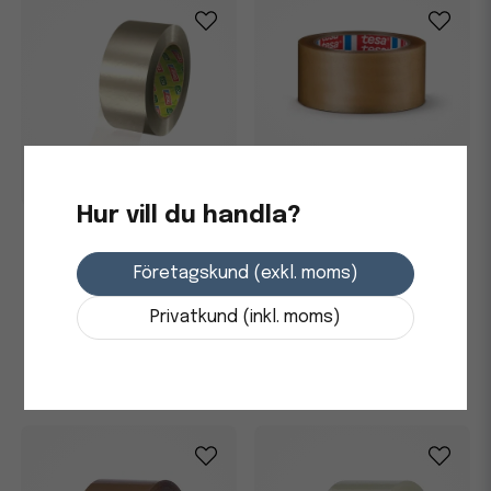
Packtejp Tesa 4124 Premium
PVC transparent 50mmx66m
Hur vill du handla?
Packtejp TESA PCR PET
50mmx66m klar
111,25 kr
Företagskund (exkl. moms)
i lager
71,25 kr
Privatkund (inkl. moms)
-
+
i lager
-
+