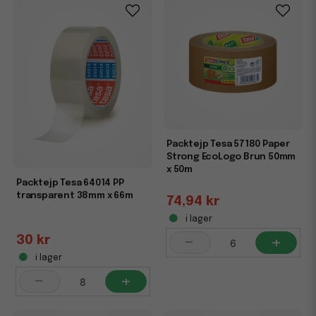
Packtejp Tesa 57180 Paper
Strong EcoLogo Brun 50mm
x 50m
Packtejp Tesa 64014 PP
transparent 38mm x 66m
74,94 kr
i lager
-
+
30 kr
i lager
-
+