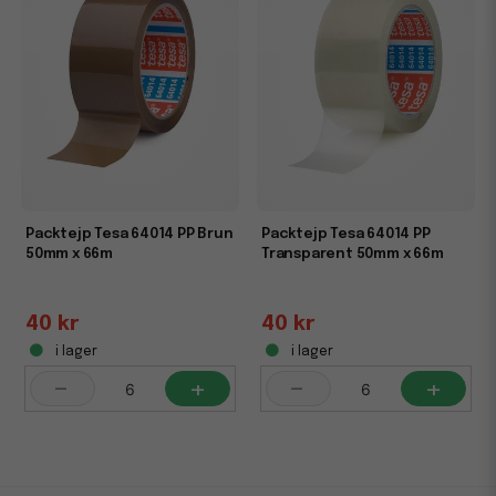
Packtejp Tesa 64014 PP Brun
Packtejp Tesa 64014 PP
50mm x 66m
Transparent 50mm x 66m
40 kr
40 kr
i lager
i lager
-
+
-
+