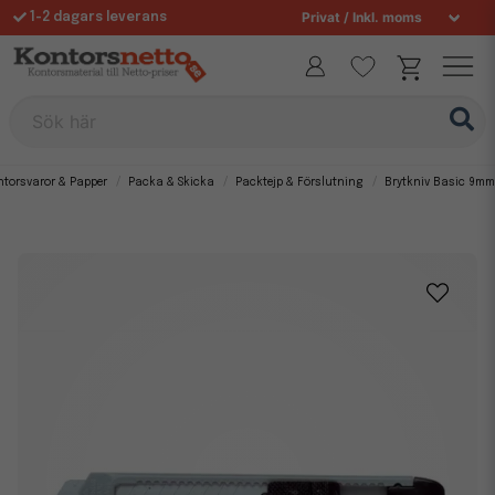
1-2 dagars leverans
Fri frakt över 995 kr
Allt för din arbetsplats sedan 1997
Sök här
ntorsvaror & Papper
Packa & Skicka
Packtejp & Förslutning
Brytkniv Basic 9mm