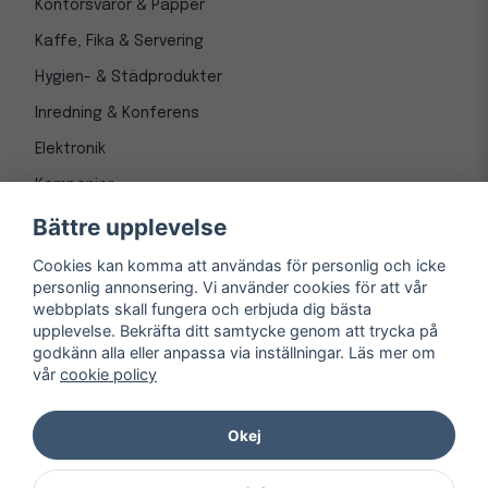
Kontorsvaror & Papper
Kaffe, Fika & Servering
Hygien- & Städprodukter
Inredning & Konferens
Elektronik
Kampanjer
Bättre upplevelse
Cookies kan komma att användas för personlig och icke
personlig annonsering. Vi använder cookies för att vår
webbplats skall fungera och erbjuda dig bästa
upplevelse. Bekräfta ditt samtycke genom att trycka på
godkänn alla eller anpassa via inställningar. Läs mer om
vår
cookie policy
© Copyright 1997-
2026
– Kontorsnetto AB
Järnvägsgatan 8, 243 30 Höör org. nr 556550-3173
Okej