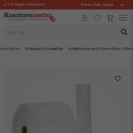
1-2 dagars leverans
Fri frakt över 995 kr
Allt för din arbetsplats sedan 1997
Sök här
cka & Skicka
Bubbelplast & bubbelfolie
Bubbelfolie Aircap EL 4,2mm 100cm x 150m 