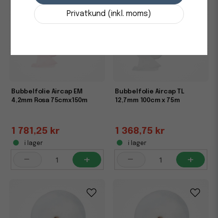
Privatkund (inkl. moms)
Bubbelfolie Aircap EM
Bubbelfolie Aircap TL
4,2mm Rosa 75cmx150m
12,7mm 100cm x 75m
1 781,25 kr
1 368,75 kr
i lager
i lager
-
+
-
+