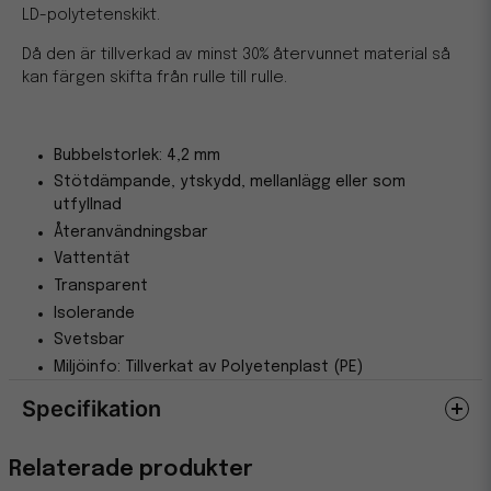
LD-polytetenskikt.
Då den är tillverkad av minst 30% återvunnet material så
kan färgen skifta från rulle till rulle.
Bubbelstorlek: 4,2 mm
Stötdämpande, ytskydd, mellanlägg eller som
utfyllnad
Återanvändningsbar
Vattentät
Transparent
Isolerande
Svetsbar
Miljöinfo: Tillverkat av Polyetenplast (PE)
Specifikation
Egenskaper
Relaterade produkter