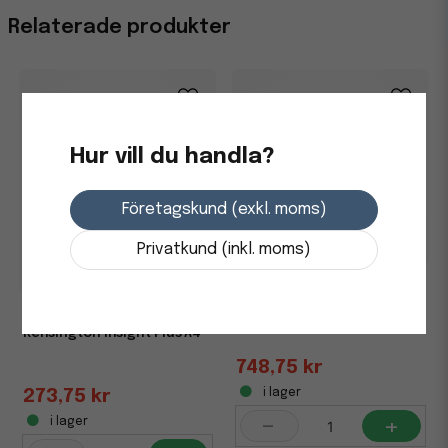
Relaterade produkter
Hur vill du handla?
Företagskund (exkl. moms)
Privatkund (inkl. moms)
Manushållare Matting A3
silver 422x247mm
Dokumenthållare
Kensington Insight Plus A4
748,75 kr
i lager
273,75 kr
-
+
i lager