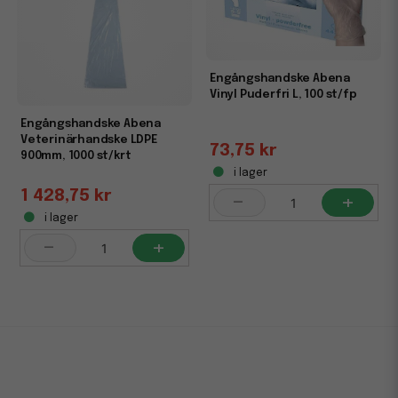
Engångshandske Abena
Vinyl Puderfri L, 100 st/fp
Engångshandske Abena
Veterinärhandske LDPE
73,75 kr
900mm, 1000 st/krt
i lager
1 428,75 kr
-
+
i lager
-
+