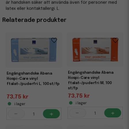
är handsken säker att använda även för personer med
latex eller kontaktallergi. L.
Relaterade produkter
Engångshandske Abena
Engångshandske Abena
Hospi-Care vinyl
Hospi-Care vinyl
ftalat-/puderfri M, 100
ftalat-/puderfri L, 100 st/fp
st/fp
73,75 kr
73,75 kr
i lager
i lager
-
+
-
+