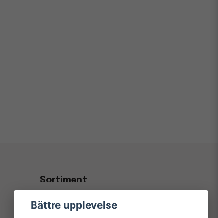
Sortiment
Kontorsvaror & Papper
Bättre upplevelse
Kaffe, Fika & Servering