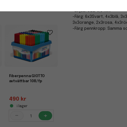
-
+
-Kan även användas på tyg
-Linjebredd: 0,6 mm
-Färg: 6x3Svart, 4x3blå, 3x3
3x3orange, 2x3rosa, 4x3röd,
-Färg pennkropp: Samma s
Fiberpenna GIOTTO
avtvättbar 108/fp
490 kr
i lager
-
+