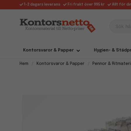
1-2 dagars leverans
Fri frakt över 995 kr
Allt för d
Sök här
Kontorsvaror & Papper
Hygien- & Städp
Hem
Kontorsvaror & Papper
Pennor & Ritmateri