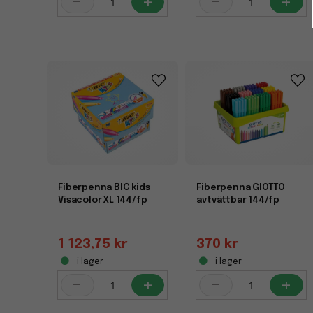
-
+
-
+
Fiberpenna BIC kids
Fiberpenna GIOTTO
Visacolor XL 144/fp
avtvättbar 144/fp
1 123,75 kr
370 kr
i lager
i lager
-
+
-
+