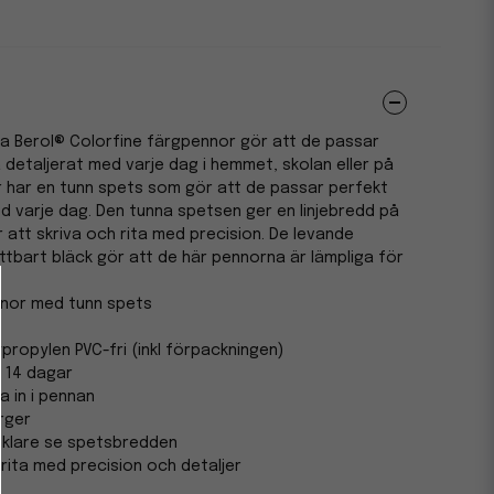
a Berol® Colorfine färgpennor gör att de passar
 detaljerat med varje dag i hemmet, skolan eller på
 har en tunn spets som gör att de passar perfekt
ed varje dag. Den tunna spetsen ger en linjebredd på
r att skriva och rita med precision. De levande
ättbart bläck gör att de här pennorna är lämpliga för
nor med tunn spets
ypropylen PVC-fri (inkl förpackningen)
ll 14 dagar
a in i pennan
ärger
nklare se spetsbredden
 rita med precision och detaljer