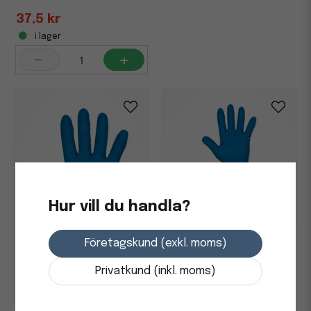
37,5 kr
i lager
-
+
Hur vill du handla?
Flergångshandske Abena
Företagskund (exkl. moms)
Interface Plus Nitril Flossad
8 - M Blå 330mm 0,38mm
Privatkund (inkl. moms)
48,75 kr