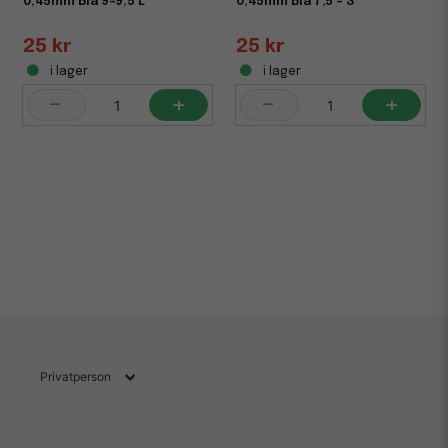
0,45mm Blå 9-9,5 L
0,45mm Blå 7,5 - S
25 kr
25 kr
i lager
i lager
-
+
-
+