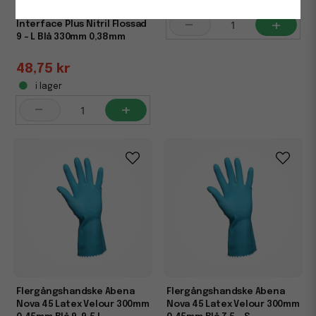
i lager
Flergångshandske Abena
-
+
Interface Plus Nitril Flossad
9 - L Blå 330mm 0,38mm
48,75 kr
i lager
-
+
Flergångshandske Abena
Flergångshandske Abena
Nova 45 Latex Velour 300mm
Nova 45 Latex Velour 300mm