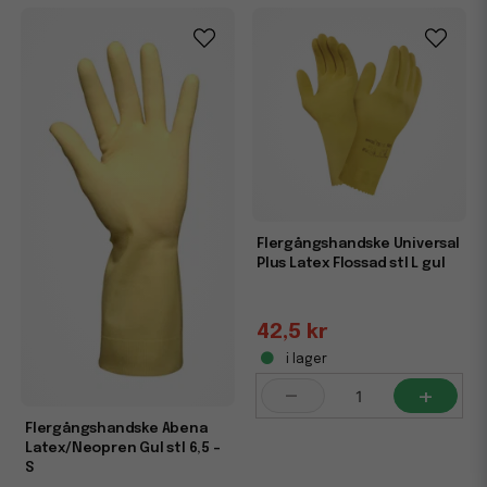
Flergångshandske Universal
Plus Latex Flossad stl L gul
42,5 kr
i lager
-
+
Flergångshandske Abena
Latex/Neopren Gul stl 6,5 -
S