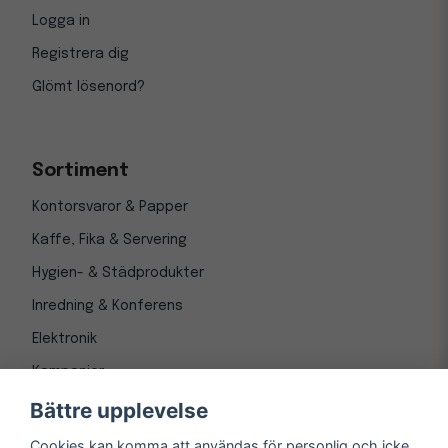
Logga in
Registrera dig
Glömt lösenord?
Sortiment
Kontorsvaror & Papper
Kaffe, Fika & Servering
Hygien- & Städprodukter
Inredning & Konferens
Elektronik
Kampanjer
Bättre upplevelse
Cookies kan komma att användas för personlig och icke