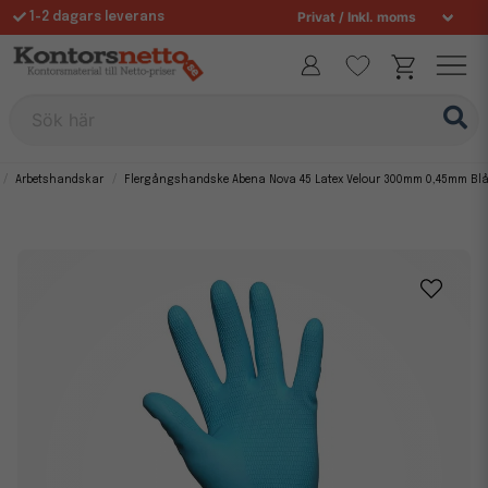
1-2 dagars leverans
Fri frakt över 995 kr
Allt för din arbetsplats sedan 1997
Sök här
Arbetshandskar
Flergångshandske Abena Nova 45 Latex Velour 300mm 0,45mm Blå