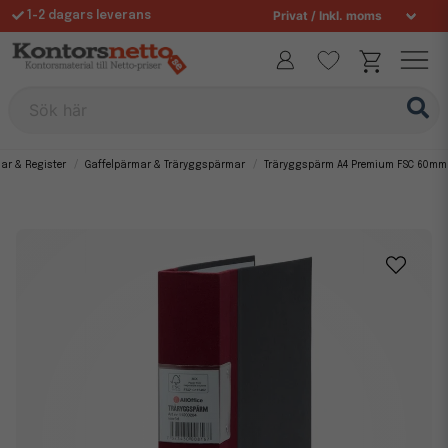
1-2 dagars leverans
Fri frakt över 995 kr
Sök här
ar & Register
Gaffelpärmar & Träryggspärmar
Träryggspärm A4 Premium FSC 60mm