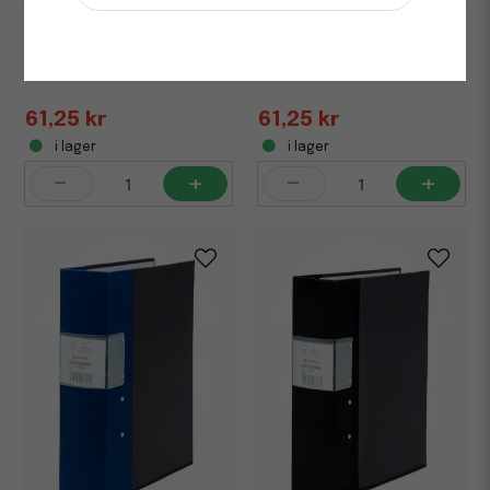
Träryggspärm A4 Premium
Träryggspärm A4 Premium
FSC 60mm Svart
FSC 60mm Vit
61,25 kr
61,25 kr
i lager
i lager
-
+
-
+