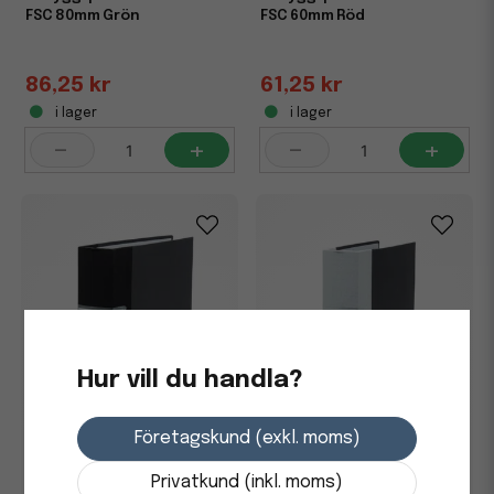
FSC 80mm Grön
FSC 60mm Röd
86,25 kr
61,25 kr
i lager
i lager
-
+
-
+
Hur vill du handla?
Företagskund (exkl. moms)
Privatkund (inkl. moms)