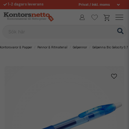
1-2 dagars leverans
Fri frakt över 995 kr
Sök här
Kontorsvaror & Papper
Pennor & Ritmaterial
Gelpennor
Gelpenna Bic Gelocity 0,7