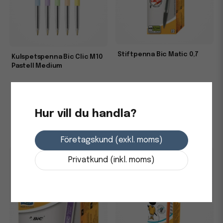
Stiftpenna Bic Matic 0,7
Kulspetspenna Bic Clic M10
Pastell Medium
8,4 kr
7,44 kr
i lager
i lager
Hur vill du handla?
-
+
-
+
Företagskund (exkl. moms)
Privatkund (inkl. moms)