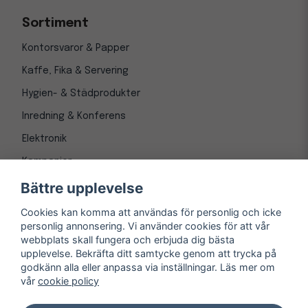
Sortiment
Kontorsvaror & Papper
Kaffe, Fika & Servering
Hygien- & Städprodukter
Inredning & Konferens
Elektronik
Kampanjer
Bättre upplevelse
Cookies kan komma att användas för personlig och icke
personlig annonsering. Vi använder cookies för att vår
webbplats skall fungera och erbjuda dig bästa
upplevelse. Bekräfta ditt samtycke genom att trycka på
godkänn alla eller anpassa via inställningar. Läs mer om
vår
cookie policy
© Copyright 1997-
2026
– Kontorsnetto AB
Järnvägsgatan 8, 243 30 Höör org. nr 556550-3173