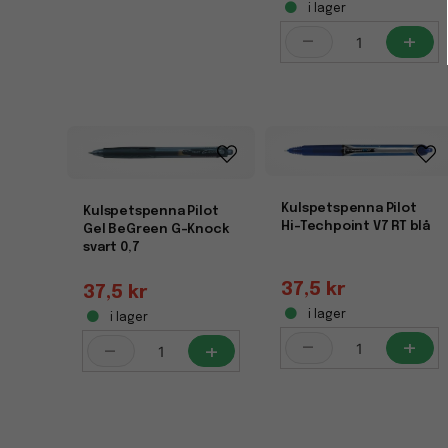
i lager
-
+
Kulspetspenna Pilot
Kulspetspenna Pilot
Hi-Techpoint V7 RT blå
Gel BeGreen G-Knock
svart 0,7
37,5 kr
37,5 kr
i lager
i lager
-
+
-
+