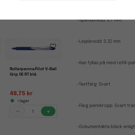
i lager
-
+
-Spetsbredd: 0,7 mm
-Linjebredd: 0,32 mm
-Kan fyllas på med refill-p
Rollerpenna Pilot V-Ball
Grip 05 RT blå
-Textfärg: Svart
48,75 kr
i lager
-Färg pennkropp: Svart tra
-
+
-Dokumentäkta bläck enligt