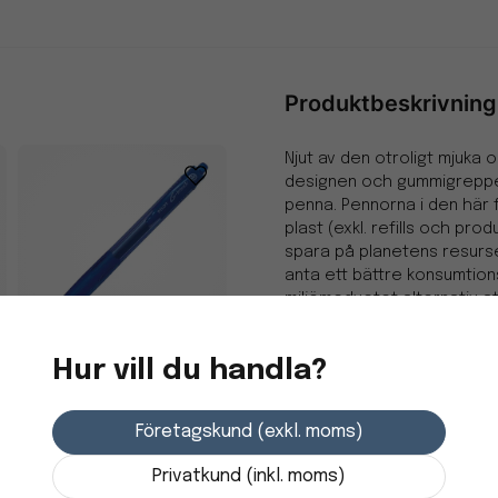
Produktbeskrivning
Njut av den otroligt mjuka
designen och gummigreppet. 
penna. Pennorna i den här 
plast (exkl. refills och pro
spara på planetens resurser
anta ett bättre konsumtion
miljömedvetet alternativ at
fortsätter att utveckla lös
som hjälper ditt företag at
Hur vill du handla?
stor skillnad: Genom att fyl
Gelpenna PILOT G-
pennor) kan du minska koldi
knock 0,7 blå
även att minska användark
Företagskund (exkl. moms)
Privatkund (inkl. moms)
36,25 kr
-Klickmekanism