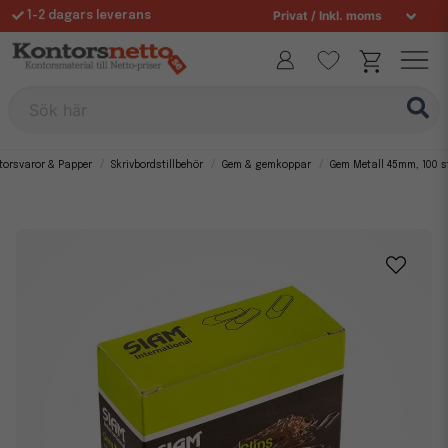
1-2 dagars leverans
Fri frakt över 995 kr
Sök här
torsvaror & Papper
Skrivbordstillbehör
Gem & gemkoppar
Gem Metall 45mm, 100 s