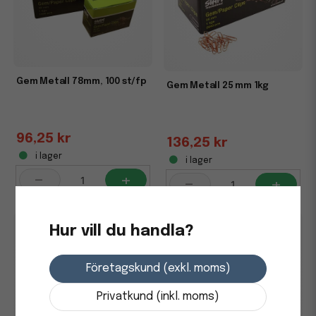
Gem Metall 78mm, 100 st/fp
Gem Metall 25 mm 1kg
96,25 kr
136,25 kr
i lager
i lager
-
+
-
+
Hur vill du handla?
Företagskund (exkl. moms)
Privatkund (inkl. moms)