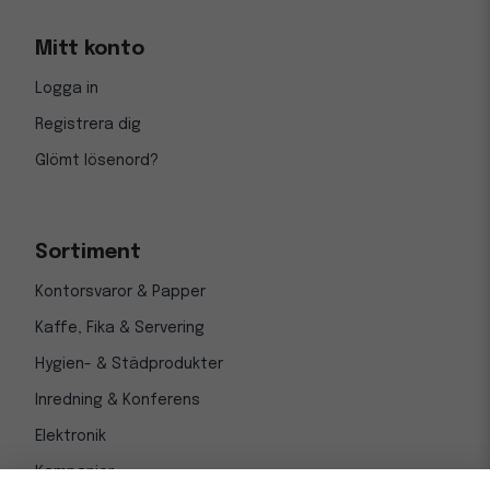
Mitt konto
Logga in
Registrera dig
Glömt lösenord?
Sortiment
Kontorsvaror & Papper
Kaffe, Fika & Servering
Hygien- & Städprodukter
Inredning & Konferens
Elektronik
Kampanjer