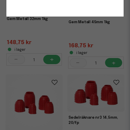
Gem Metall 32mm 1kg
Gem Metall 45mm 1kg
148,75 kr
168,75 kr
i lager
i lager
-
+
-
+
Sedelräknare nr3 14,5mm,
20/fp