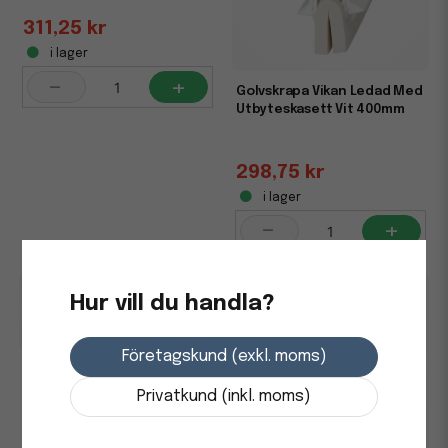
311,25 kr
i lager
-
+
Golvskrapa Vikan Ledad Med
Utbyteskasett Vit 400mm
298,75 kr
i lager
-
+
Hur vill du handla?
Företagskund (exkl. moms)
Golvskrapa Vikan Ledad Med
Utbyteskasett Vit 500mm
Privatkund (inkl. moms)