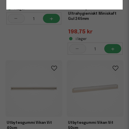
311,25 kr
Handskrapa Vikan
i lager
Ultrahygieniskt Miniskaft
-
+
Gul 245mm
198,75 kr
i lager
-
+
Utbytesgummi Vikan Vit
Utbytesgummi Vikan Vit
40cm
50cm