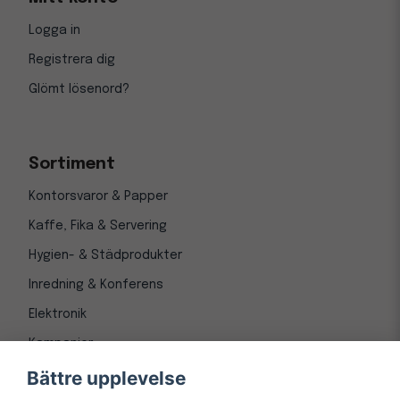
Logga in
Registrera dig
Glömt lösenord?
Sortiment
Kontorsvaror & Papper
Kaffe, Fika & Servering
Hygien- & Städprodukter
Inredning & Konferens
Elektronik
Kampanjer
Bättre upplevelse