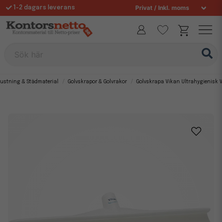
1-2 dagars leverans
Fri frakt över 995 kr
Sök här
rustning & Städmaterial
Golvskrapor & Golvrakor
Golvskrapa Vikan Ultrahygienisk 