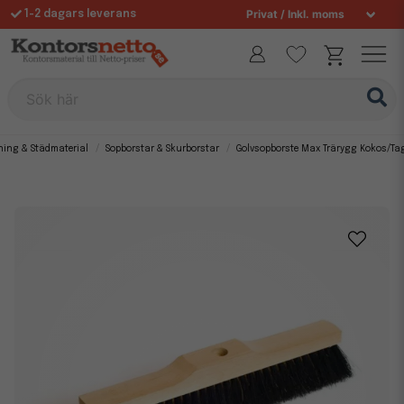
1-2 dagars leverans
Fri frakt över 995 kr
Sök här
ning & Städmaterial
Sopborstar & Skurborstar
Golvsopborste Max Trärygg Kokos/Ta