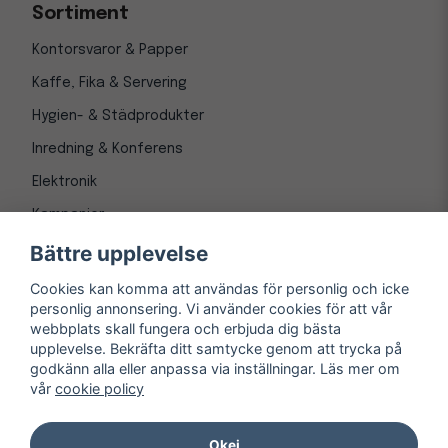
Sortiment
Kontorsvaror & Papper
Kaffe, Fika & Servering
Hygien- & Städprodukter
Inredning & Konferens
Elektronik
Kampanjer
Bättre upplevelse
Cookies kan komma att användas för personlig och icke
personlig annonsering. Vi använder cookies för att vår
webbplats skall fungera och erbjuda dig bästa
upplevelse. Bekräfta ditt samtycke genom att trycka på
godkänn alla eller anpassa via inställningar. Läs mer om
vår
cookie policy
© Copyright 1997-
2026
– Kontorsnetto AB
Järnvägsgatan 8, 243 30 Höör org. nr 556550-3173
Okej