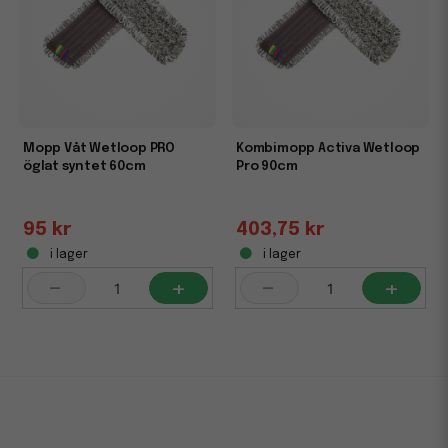
Mopp Våt Wetloop PRO
Kombimopp Activa Wetloop
öglat syntet 60cm
Pro 90cm
95 kr
403,75 kr
i lager
i lager
-
+
-
+