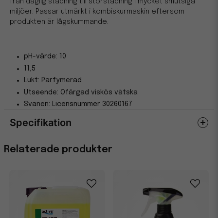
från daglig städning till storstädning i mycket smutsiga
miljöer. Passar utmärkt i kombiskurmaskin eftersom
produkten är lågskummande.
pH-värde: 10
11,5
Lukt: Parfymerad
Utseende: Ofärgad viskös vätska
Svanen: Licensnummer 30260167
Specifikation
Egenskaper
Relaterade produkter
Miljömärkning
Svanen