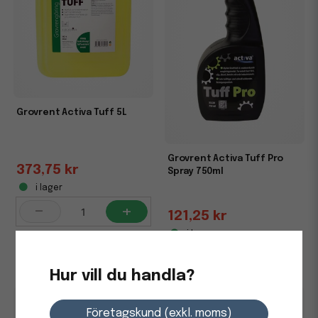
Grovrent Activa Tuff 5L
Grovrent Activa Tuff Pro
373,75 kr
Spray 750ml
i lager
-
+
121,25 kr
i lager
-
+
Hur vill du handla?
Företagskund (exkl. moms)