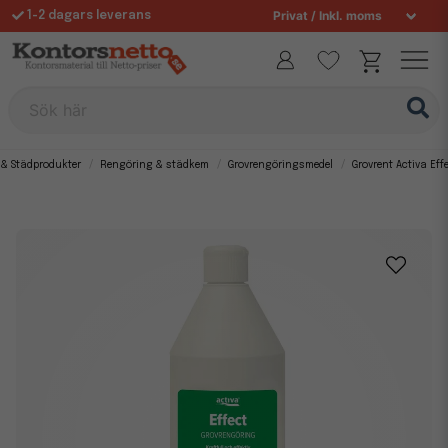
1-2 dagars leverans
Fri frakt över 995 kr
Allt för din arbetsplats sedan 1997
Sök här
 & Städprodukter
Rengöring & städkem
Grovrengöringsmedel
Grovrent Activa Effe