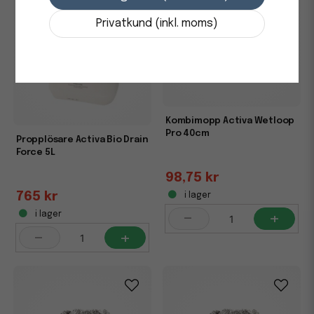
Privatkund (inkl. moms)
Kombimopp Activa Wetloop
Pro 40cm
Propplösare Activa Bio Drain
Force 5L
98,75 kr
765 kr
i lager
-
+
i lager
-
+