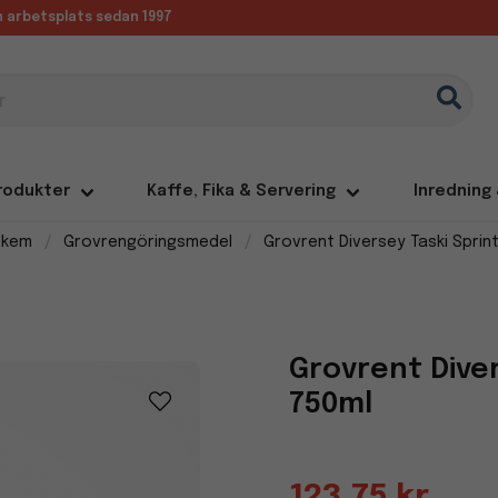
in arbetsplats sedan 1997
rodukter
Kaffe, Fika & Servering
Inredning
dkem
Grovrengöringsmedel
Grovrent Diversey Taski Sprint
Grovrent Diver
750ml
123,75 kr