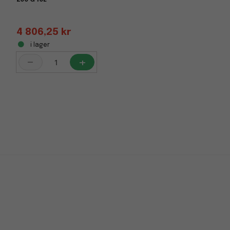
4 806,25 kr
i lager
-
+