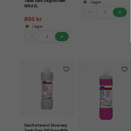
Taski Sani Degrafoam
i lager
W8d 5L
-
+
800 kr
i lager
-
+
Sanitetsrent Diversey
Taski Sani 100 Free W1b