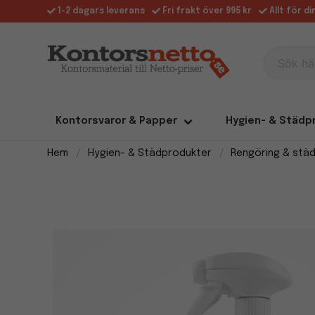
1-2 dagars leverans
Fri frakt över 995 kr
Allt för d
Sök här
Kontorsvaror & Papper
Hygien- & Städp
Hem
Hygien- & Städprodukter
Rengöring & stä