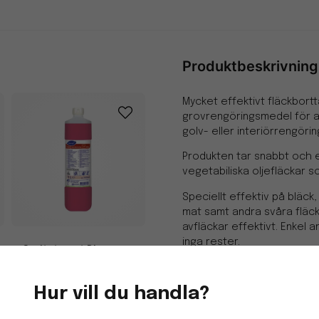
Produktbeskrivning
Mycket effektivt fläckbort
grovrengöringsmedel för avf
golv- eller interiörrengörin
Produkten tar snabbt och e
vegetabiliska oljefläckar 
Speciellt effektiv på bläck
mat samt andra svåra fläck
avfläckar effektivt. Enkel 
inga rester.
Sanitetsrent Diversey
Taski Sani Calc Pur-Eco
Lämnar kvar en fräsch ta
W3b 1L
Hur vill du handla?
pH-värde: 11 koncentra
123,75 kr
Lukt: Parfymerad