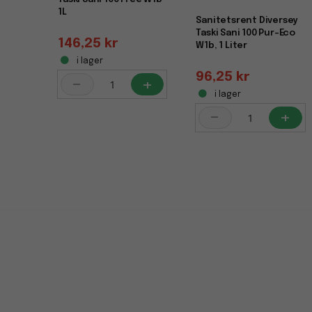
1L
Sanitetsrent Diversey
Taski Sani 100 Pur-Eco
146,25 kr
W1b, 1 Liter
i lager
96,25 kr
-
+
i lager
-
+