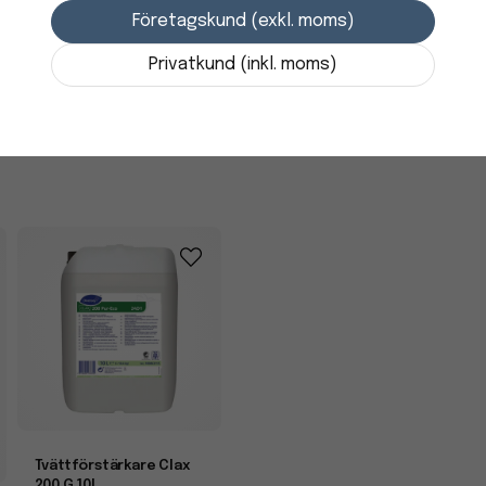
i lager
Utseende: Blå vätska
Företagskund (exkl. moms)
-
+
Privatkund (inkl. moms)
Tvättförstärkare Clax
200 G 10L