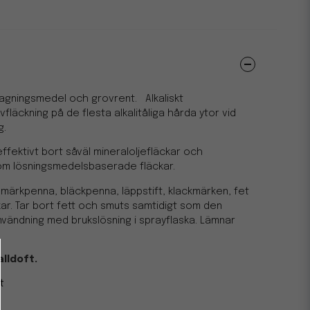
tagningsmedel och grovrent. Alkaliskt
läckning på de flesta alkalitåliga hårda ytor vid
g.
ffektivt bort såväl mineraloljefläckar och
som lösningsmedelsbaserade fläckar.
, märkpenna, bläckpenna, läppstift, klackmärken, fet
ar. Tar bort fett och smuts samtidigt som den
användning med brukslösning i sprayflaska. Lämnar
lldoft.
t