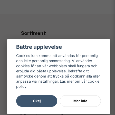
Sortiment
Kontorsvaror & Papper
Bättre upplevelse
Kaffe, Fika & Servering
Cookies kan komma att användas för personlig
Hygien- & Städprodukter
och icke personlig annonsering. Vi använder
cookies för att vår webbplats skall fungera och
Inredning & Konferens
erbjuda dig bästa upplevelse. Bekräfta ditt
samtycke genom att trycka på godkänn alla eller
Elektronik
anpassa via inställningar. Läs mer om vår
cookie
Kampanjer
policy
Okej
Mer info
© Copyright 1997-
2026
– Kontorsnetto AB
Järnvägsgatan 8, 243 30 Höör org. nr 556550-3173