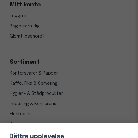
Mitt konto
Logga in
Registrera dig
Glömt lösenord?
Sortiment
Kontorsvaror & Papper
Kaffe, Fika & Servering
Hygien- & Städprodukter
Inredning & Konferens
Elektronik
Kampanjer
Bättre upplevelse