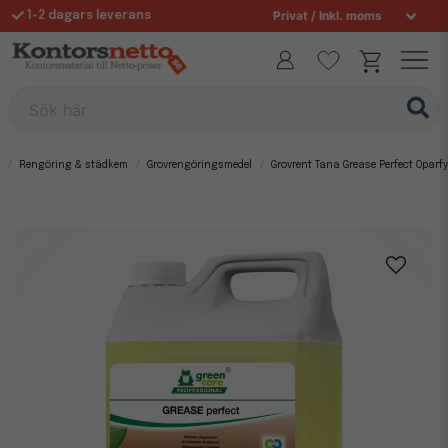
1-2 dagars leverans
Fri frakt över 995 kr
Sök här
Rengöring & städkem
Grovrengöringsmedel
Grovrent Tana Grease Perfect Oparf