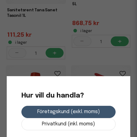
5L
Sanitetsrent Tana Sanet
Tasonil 1L
868,75 kr
i lager
111,25 kr
-
+
i lager
-
+
Hur vill du handla?
Företagskund (exkl. moms)
Privatkund (inkl. moms)