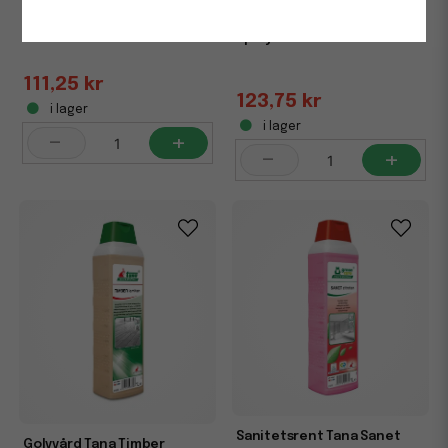
Sanitetsrent Tana Sanet
Sanitetsrent Tana Sanet
Alkastar 1L
Spray 750ml
111,25 kr
123,75 kr
i lager
i lager
-
+
-
+
Sanitetsrent Tana Sanet
Golvvård Tana Timber