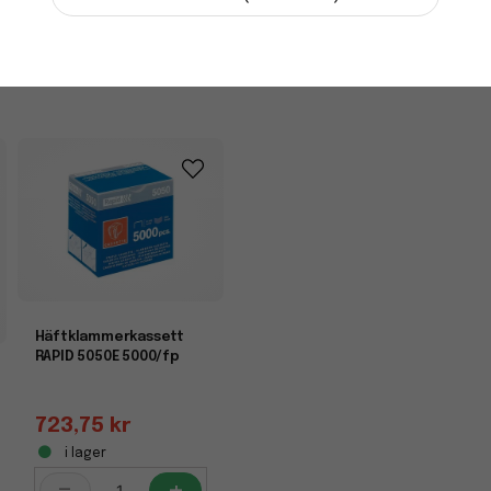
-
+
Häftklammerkassett
RAPID 5050E 5000/fp
723,75 kr
i lager
-
+