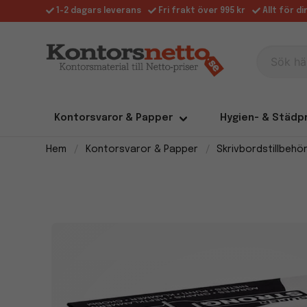
1-2 dagars leverans
Fri frakt över 995 kr
Allt för d
Sök här
Kontorsvaror & Papper
Hygien- & Städp
Hem
Kontorsvaror & Papper
Skrivbordstillbehö