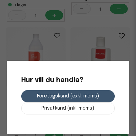
i lager
-
+
-
+
Hur vill du handla?
Handdesinfektion DAX
Handdesinfektion DAX
Företagskund (exkl. moms)
Clinical 75% 1L
Alcogel 150ml
Privatkund (inkl. moms)
73,75 kr
23,75 kr
i lager
i lager
-
+
-
+