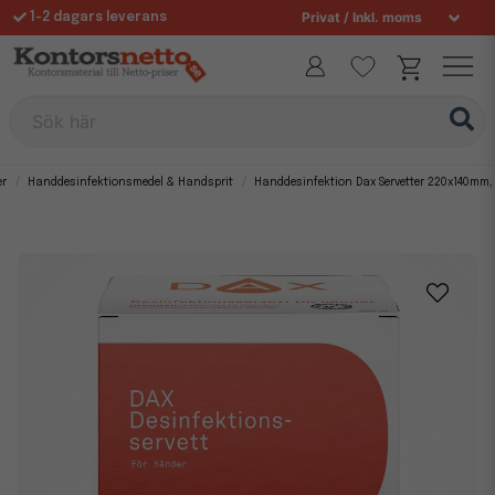
1-2 dagars leverans
Fri frakt över 995 kr
Sök här
er
Handdesinfektionsmedel & Handsprit
Handdesinfektion Dax Servetter 220x140mm,