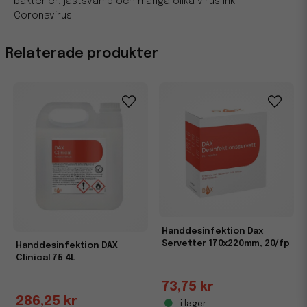
bakterier, jästsvamp och många olika virus inkl.
Coronavirus.
Relaterade produkter
Handdesinfektion Dax
Servetter 170x220mm, 20/fp
Handdesinfektion DAX
Clinical 75 4L
73,75 kr
286,25 kr
i lager