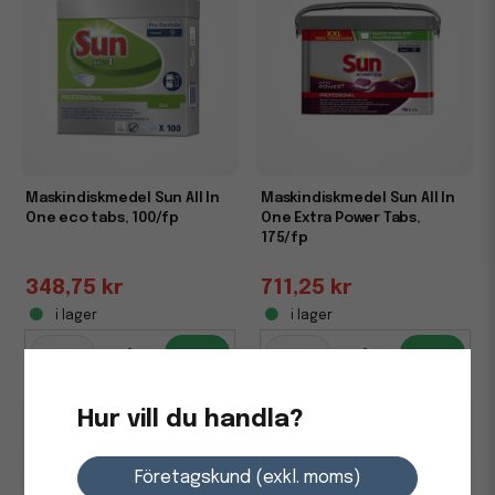
Maskindiskmedel Sun All In
Maskindiskmedel Sun All In
One eco tabs, 100/fp
One Extra Power Tabs,
175/fp
348,75 kr
711,25 kr
i lager
i lager
-
+
-
+
Hur vill du handla?
Företagskund (exkl. moms)