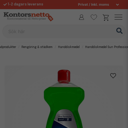
1-2 dagars leverans
Fri frakt över 995 kr
Sök här
ädprodukter
Rengöring & städkem
Handdiskmedel
Handdiskmedel Sun Profession