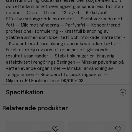
kraftfull mot ingrodda matrester. Den sköljs enkelt bort
och efterlämnar ett överlägset glänsande resultat utan
ränder. -- Grön -- 1 Liter -- 12 st/krt -- 60 krt/pall --
Effektiv mot ingrodda matrester -- Snabbverkande mot
fett -- Mild mot händerna -- Parfymfri -- Koncentrerad
professionell formulering -- Kraftfull blandning av
ytaktiva ämnen som löser fett och intorkade matrester -
- Koncentrerad formulering som är kostnadseffektiv --
Enkel att skölja av och efterlämnar ett glänsande
resultat utan ränder -- Stabilt skum ger en långvarig
effektivitet i rengöringslösningen -- Minskar påverkan på
vattenlevande organismer -- Minskar användning av
farliga ämnen -- Reducerat förpackningsavfall --
Miljöinfo: EU Ecolabel Licnr: DK/019/003
Specifikation
Egenskaper
Relaterade produkter
Miljömärkning
EU Ecolabel