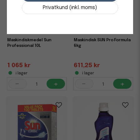
Privatkund (inkl. moms)
Maskindiskmedel Sun
Maskindisk SUN Pro Formula
Professional 10L
6kg
1 065 kr
611,25 kr
i lager
i lager
-
+
-
+