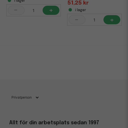
i lager
51,25 kr
-
+
i lager
-
+
Allt för din arbetsplats sedan 1997