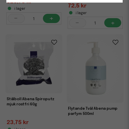
623,75 kr
72,5 kr
i lager
i lager
-
+
-
+
Stålboll Abena Spiroputz
mjuk rostfri 60g
Flytande Tvål Abena pump
parfym 500ml
23,75 kr