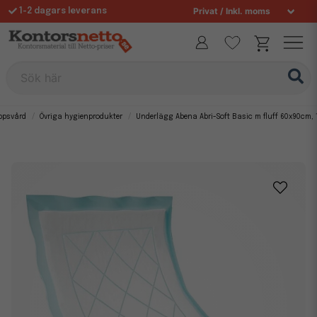
1-2 dagars leverans
Fri frakt över 995 kr
Sök här
oppsvård
Övriga hygienprodukter
Underlägg Abena Abri-Soft Basic m fluff 60x90cm, 