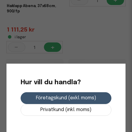
-
+
Haklapp Abena, 37x68cm,
900/fp
1 111,25 kr
i lager
-
+
Hur vill du handla?
Företagskund (exkl. moms)
Privatkund (inkl. moms)
Torkrullställ Abena
Skoskydd Abena 30my Blå
Industrirulle Väggmonterad
41x15cm, 100/fp
blå