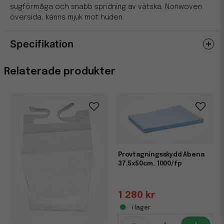
sugförmåga och snabb spridning av vätska. Nonwoven
översida, känns mjuk mot huden.
Specifikation
Egenskaper
Relaterade produkter
Miljömärkning
FSC och Svanen
Provtagningsskydd Abena
37,5x50cm, 1000/fp
1 280 kr
i lager