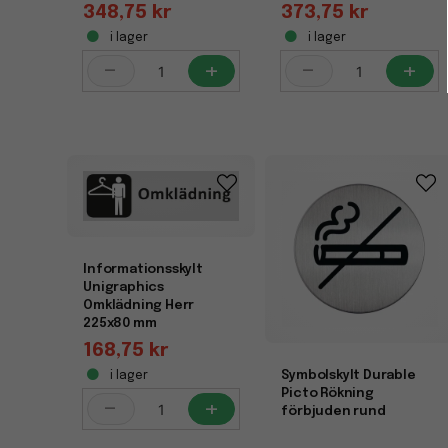
348,75 kr
373,75 kr
i lager
i lager
-
+
-
+
Informationsskylt
Unigraphics
Omklädning Herr
225x80 mm
168,75 kr
Symbolskylt Durable
i lager
Picto Rökning
-
+
förbjuden rund