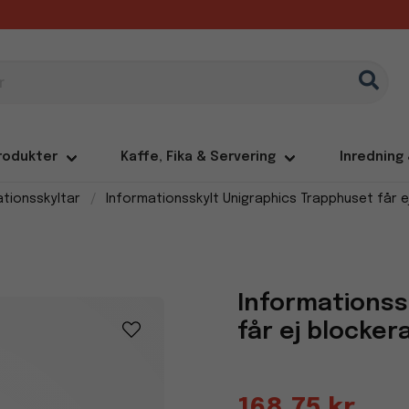
rodukter
Kaffe, Fika & Servering
Inredning
ationsskyltar
Informationsskylt Unigraphics Trapphuset får 
Informationss
får ej blocke
168,75 kr