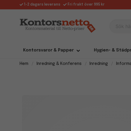
1-2 dagars leverans
Fri frakt över 995 kr
Sök här
Kontorsvaror & Papper
Hygien- & Städp
Hem
Inredning & Konferens
Inredning
Inform