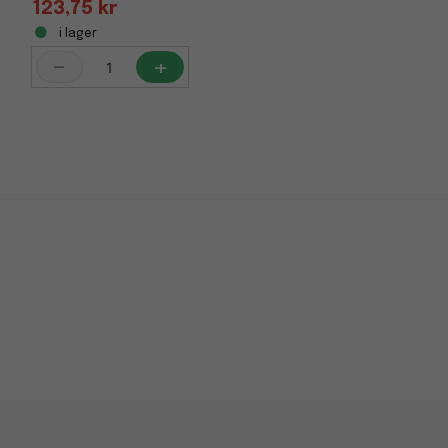
123,75 kr
i lager
-
+