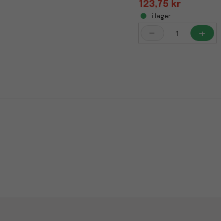
123,75 kr
i lager
-
+