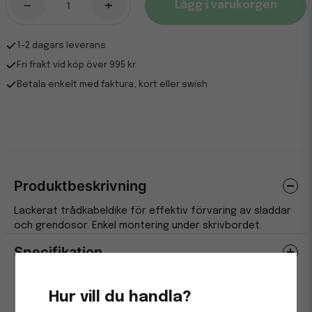
-
+
Lägg i varukorgen
1-2 dagars leverans
Fri frakt vid köp över 995 kr
Betala enkelt med faktura, kort eller swish
Produktbeskrivning
Lackerat trådkabeldike för effektiv förvaring av sladdar
och grendosor. Enkel montering under skrivbordet.
Specifikation
Egenskaper
Hur vill du handla?