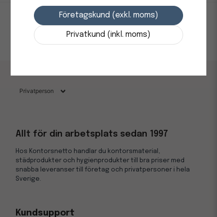
Höjd
105
Längd
185
Företagskund (exkl. moms)
Bredd
790
Privatkund (inkl. moms)
Allt för din arbetsplats sedan 1997
Hos Kontorsnetto handlar du kontorsmaterial,
städprodukter och hygienprodukter till bra priser med
snabba leveranser till företag och privatpersoner i hela
Sverige.
Kundsupport