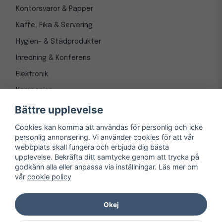
Kontorsvaror & Papper
Kaffe, Fika & Servering
Hygien- & Städprodukter
Inredning & Konferens
Elektronik
Kampanjer
Bättre upplevelse
Cookies kan komma att användas för personlig och icke
personlig annonsering. Vi använder cookies för att vår
webbplats skall fungera och erbjuda dig bästa
upplevelse. Bekräfta ditt samtycke genom att trycka på
godkänn alla eller anpassa via inställningar. Läs mer om
vår
cookie policy
© Copyright 1997-
2026
– Kontorsnetto AB
Järnvägsgatan 8, 243 30 Höör org. nr 556550-3173
Okej