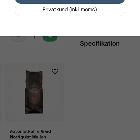
Bönor 1000g
Privatkund (inkl. moms)
348,74 kr
UTZ
i lager
500 gram
-
+
Specifikation
Egenskaper
Miljömärkning
Kaffetyp
Automatkaffe Arvid
Nordquist Mellan