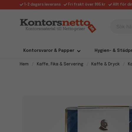
1-2 dagars leverans
Fri frakt över 995 kr
Allt för d
Sök här
Kontorsvaror & Papper
Hygien- & Städp
Hem
Kaffe, Fika & Servering
Kaffe & Dryck
K