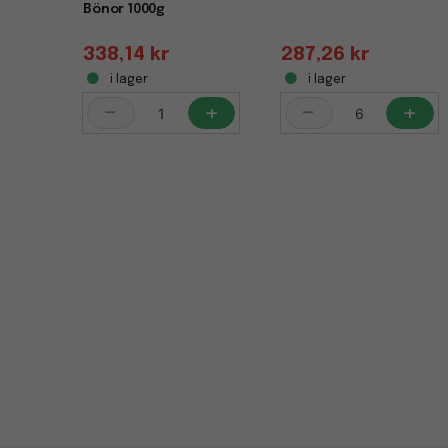
Bönor 1000g
338,14 kr
287,26 kr
i lager
i lager
-
+
-
+