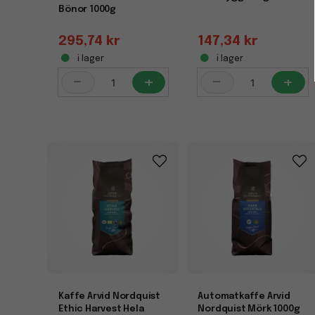
Bönor 1000g
295,74 kr
147,34 kr
i lager
i lager
-
+
-
+
Kaffe Arvid Nordquist
Automatkaffe Arvid
Ethic Harvest Hela
Nordquist Mörk 1000g