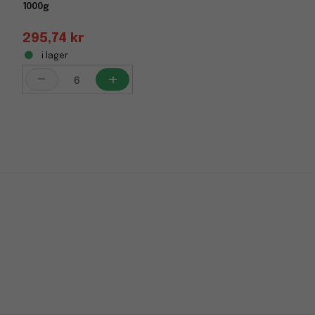
1000g
295,74 kr
i lager
-
+