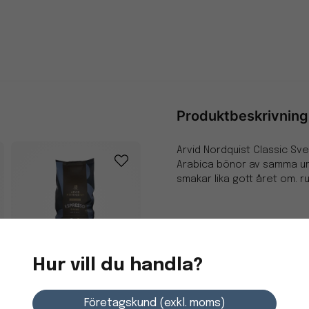
Produktbeskrivning
Arvid Nordquist Classic Sve
Arabica bönor av samma urs
smakar lika gott året om. r
Doft med toner av kakao
och ingefära. En balans
Hur vill du handla?
Svea är ett 100 % hållbart c
Kaffe Arvid Nordquist
Företagskund (exkl. moms)
klimatkompenserat kaffe.
Divino Espresso Hela