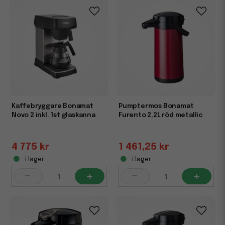
Kaffebryggare Bonamat
Pumptermos Bonamat
Novo 2 inkl. 1st glaskanna
Furento 2,2L röd metallic
4 775 kr
1 461,25 kr
i lager
i lager
-
+
-
+