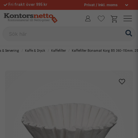
Fri frakt över 995 kr
Allt för din arbetsplats sedan 1997
Sök här
a & Servering
Kaffe & Dryck
Kaffefilter
Kaffefilter Bonamat Korg B5 360-110mm, 2