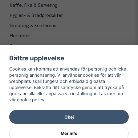
Kaffe, Fika & Servering
Hygien- & Städprodukter
Inredning & Konferens
Elektronik
Kampanjer
Bättre upplevelse
Cookies kan komma att användas för personlig och icke
personlig annonsering. Vi använder cookies för att vår
webbplats skall fungera och erbjuda dig bästa
upplevelse. Bekräfta ditt samtycke genom att trycka på
godkänn alla eller anpassa via inställningar. Läs mer om
vår
cookie policy
© Copyright 1997-
2026
– Kontorsnetto AB
Järnvägsgatan 8, 243 30 Höör org. nr 556550-3173
Okej
Mer info