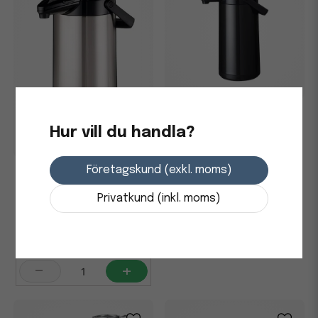
Pumptermos Bonamat
Furento 2,2L svart metallic
Hur vill du handla?
Företagskund (exkl. moms)
1 493,75 kr
Pumptermos Bonamat
Furento 2,2L silver
Skickas från leverantör
Privatkund (inkl. moms)
-
+
1 575 kr
i lager
-
+