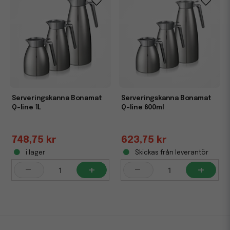
Serveringskanna Bonamat
Serveringskanna Bonamat
Q-line 1L
Q-line 600ml
748,75 kr
623,75 kr
i lager
Skickas från leverantör
-
+
-
+