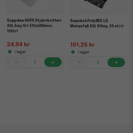
Soppåse HDPE Stjärnbotten
Sopsäck PolyREG LD
30L 5my Vit 510x580mm,
Matavfall 60L 80my, 25 st/rl
100/rl
24,94 kr
101,25 kr
i lager
i lager
-
+
-
+