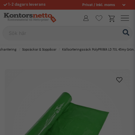
1-2 dagars leverans
Fri frakt över 995 kr
Sök här
lshantering
Sopsäckar & Soppåsar
Källsorteringssäck PolyPRIMA LD 70L 45my Grön, 