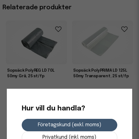
Relaterade produkter
Sopsäck PolyREG LD 70L
Sopsäck PolyPRIMA LD 125L
50my Grå, 25 st/fp
50my Transparent, 25 st/fp
73,75 kr
208,75 kr
i lager
i lager
Hur vill du handla?
-
+
-
+
Företagskund (exkl. moms)
Privatkund (inkl. moms)