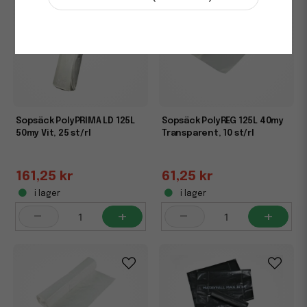
Sopsäck PolyPRIMA LD 125L
Sopsäck PolyREG 125L 40my
50my Vit, 25 st/rl
Transparent, 10 st/rl
161,25 kr
61,25 kr
i lager
i lager
-
+
-
+