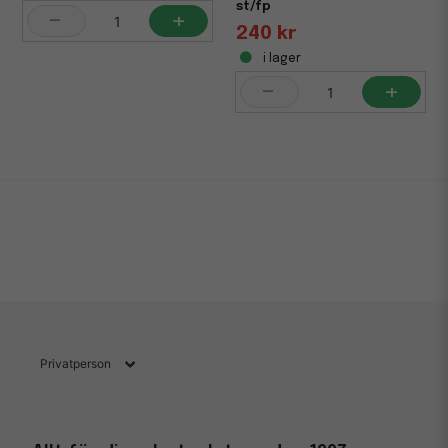
st/fp
-
+
240 kr
i lager
-
+