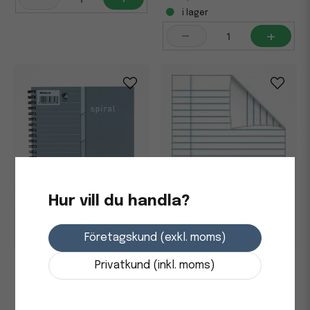
i lager
-
+
Hur vill du handla?
Företagskund (exkl. moms)
Skrivhäfte linjerat 8,5mm 24
Ämnesblock Bantex 5-i-1
Privatkund (inkl. moms)
blad 70g blå A5, 25 st/fp
linjerat A5