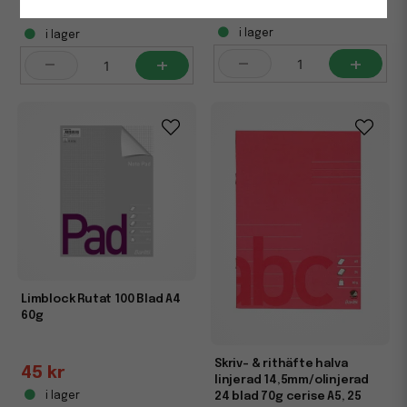
248,75 kr
65 kr
i lager
i lager
-
+
-
+
Limblock Rutat 100 Blad A4
60g
Skriv- & rithäfte halva
45 kr
linjerad 14,5mm/olinjerad
24 blad 70g cerise A5, 25
i lager