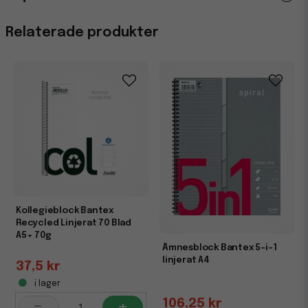
Egenskaper
Relaterade produkter
Miljömärkning
Svanen
Kollegieblock Bantex
Recycled Linjerat 70 Blad
A5+ 70g
Ämnesblock Bantex 5-i-1
linjerat A4
37,5 kr
i lager
-
+
106,25 kr