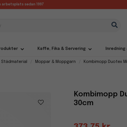
in arbetsplats sedan 1997
rodukter
Kaffe, Fika & Servering
Inredning
 Städmaterial
Moppar & Moppgarn
Kombimopp Duotex M
Kombimopp Du
30cm
373,75 kr