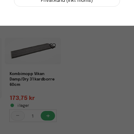
Privatkund (inkl. moms)
Kombimopp Vikan
Damp/Dry 31 kardborre
60cm
173,75 kr
i lager
-
+