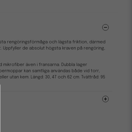
ta rengöringsförmåga och lägsta friktion, därmed
t. Uppfyller de absolut högsta kraven på rengöring,
d mikrofiber även i fransarna. Dubbla lager
ibermoppar kan samtliga användas både vid torr,
ller utan kem. Längd: 30, 47 och 62 cm. Tvättråd: 95
Svanen