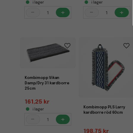
i lager
i lager
-
+
-
+
Kombimopp Vikan
Damp/Dry 31 kardborre
25cm
161,25 kr
Kombimopp PLS Larry
i lager
kardborre röd 60cm
-
+
198,75 kr