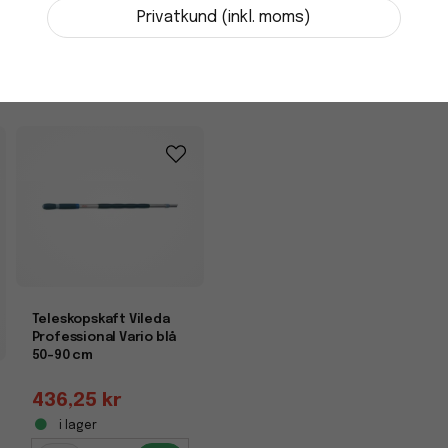
-
+
Privatkund (inkl. moms)
Teleskopskaft Vileda
Professional Vario blå
50-90 cm
436,25 kr
i lager