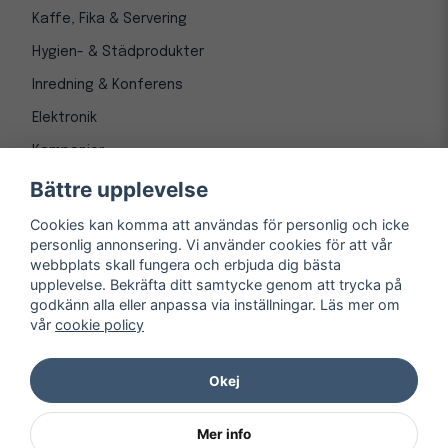
Kaffe, Fika & Servering
Hygien- & Städprodukter
Inredning & Konferens
Elektronik
Kampanjer
Bättre upplevelse
Cookies kan komma att användas för personlig och icke
personlig annonsering. Vi använder cookies för att vår
webbplats skall fungera och erbjuda dig bästa
upplevelse. Bekräfta ditt samtycke genom att trycka på
godkänn alla eller anpassa via inställningar. Läs mer om
vår
cookie policy
© Copyright 1997-
2026
– Kontorsnetto AB
Järnvägsgatan 8, 243 30 Höör org. nr 556550-3173
Okej
Mer info