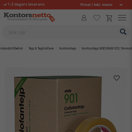
1-2 dagars leverans
Fri frakt över 995 kr
Sök här
rivbordstillbehör
Tejp & Tejphållare
Kontorstejp
Kontorstejp NISCHBAN ECO 19mmx