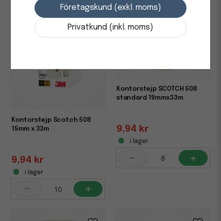
Företagskund (exkl. moms)
Privatkund (inkl. moms)
Kontorstejp SCOTCH 508
standard 19mmx33m
Kontorstejp Scotch 508
9,94 kr
15mm x 33m
i lager
-
+
9,94 kr
i lager
-
+