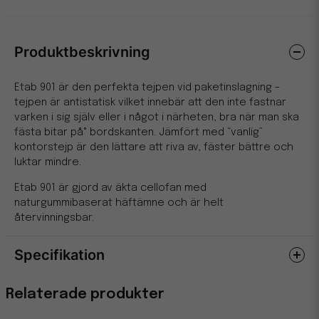
Produktbeskrivning
Etab 901 är den perfekta tejpen vid paketinslagning –
tejpen är antistatisk vilket innebär att den inte fastnar
varken i sig själv eller i något i närheten, bra när man ska
fästa bitar på° bordskanten. Jämfört med “vanlig”
kontorstejp är den lättare att riva av, fäster bättre och
luktar mindre.
Etab 901 är gjord av äkta cellofan med
naturgummibaserat häftämne och är helt
återvinningsbar.
Specifikation
Egenskaper
Relaterade produkter
Bredd
19