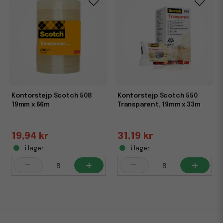
Kontorstejp Scotch 508
Kontorstejp Scotch 550
19mm x 66m
Transparent, 19mm x 33m
19,94 kr
31,19 kr
i lager
i lager
-
+
-
+