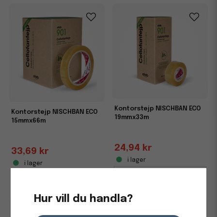
Kontorstejp NISCHBAN ECO
Kontorstejp NISCHBAN ECO
19mmx33m
15mmx66m
24,94 kr
33,69 kr
i lager
i lager
-
+
-
+
Hur vill du handla?