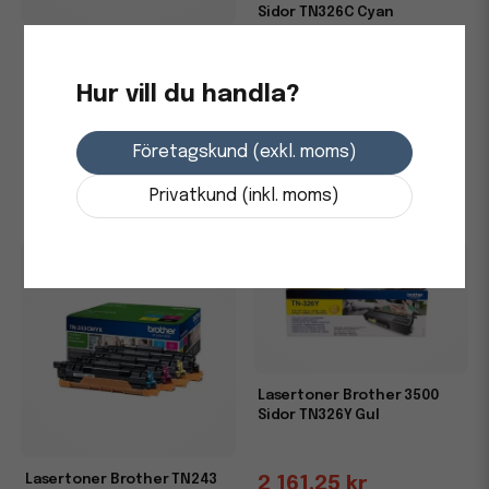
Sidor TN326C Cyan
Toner BROTHER TN910C 9K
cyan
2 161,25 kr
Hur vill du handla?
3-7 dagars leverans
4 427,5 kr
-
+
Företagskund (exkl. moms)
i lager
-
+
Privatkund (inkl. moms)
Lasertoner Brother 3500
Sidor TN326Y Gul
Lasertoner Brother TN243
2 161,25 kr