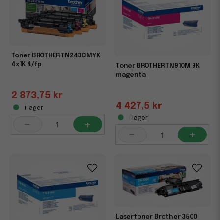
Toner BROTHER TN243CMYK
4x1K 4/fp
Toner BROTHER TN910M 9K
magenta
2 873,75 kr
4 427,5 kr
i lager
i lager
-
+
-
+
Lasertoner Brother 3500