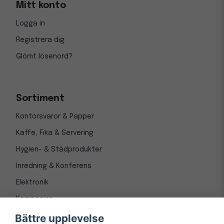
Mitt konto
Logga in
Registrera dig
Glömt lösenord?
Sortiment
Kontorsvaror & Papper
Kaffe, Fika & Servering
Hygien- & Städprodukter
Inredning & Konferens
Elektronik
Kampanjer
Bättre upplevelse