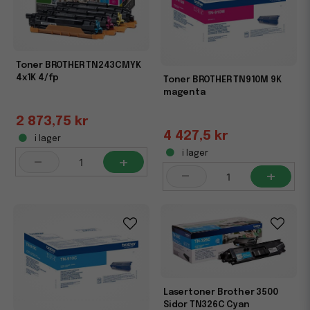
Toner BROTHER TN243CMYK
4x1K 4/fp
Toner BROTHER TN910M 9K
magenta
2 873,75 kr
4 427,5 kr
i lager
i lager
-
+
-
+
Lasertoner Brother 3500
Sidor TN326C Cyan