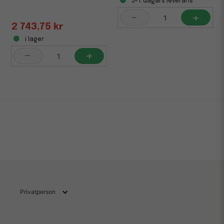
3-7 dagars leverans
-
+
2 743,75 kr
i lager
-
+