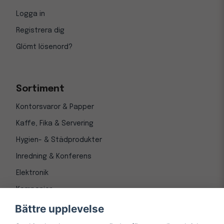
Logga in
Registrera dig
Glömt lösenord?
Sortiment
Kontorsvaror & Papper
Kaffe, Fika & Servering
Hygien- & Städprodukter
Inredning & Konferens
Elektronik
Kampanjer
Bättre upplevelse