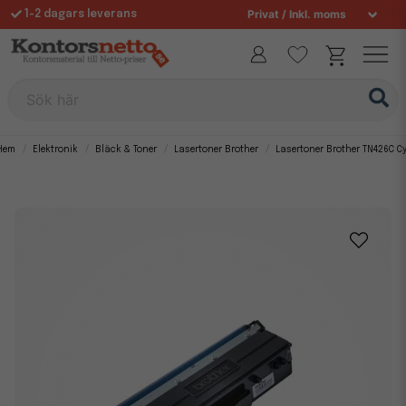
1-2 dagars leverans
Fri frakt över 995 kr
Sök här
Hem
Elektronik
Bläck & Toner
Lasertoner Brother
Lasertoner Brother TN426C C