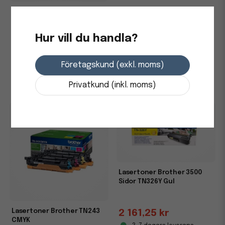
Toner BROTHER TN910C 9K
cyan
2 161,25 kr
Hur vill du handla?
3-7 dagars leverans
4 427,5 kr
-
+
Företagskund (exkl. moms)
i lager
-
+
Privatkund (inkl. moms)
Lasertoner Brother 3500
Sidor TN326Y Gul
Lasertoner Brother TN243
2 161,25 kr
CMYK