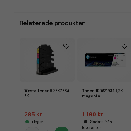
Relaterade produkter
Waste toner HP 5KZ38A
Toner HP W2193A 1,2K
7K
magenta
285 kr
1 190 kr
i lager
Skickas från
leverantör