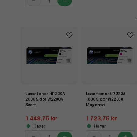
-
+
Lasertoner HP 220A
Lasertoner HP 220A
2000 Sidor W2200A
1800 Sidor W2203A
Svart
Magenta
1 448,75 kr
1 723,75 kr
i lager
i lager
-
+
-
+