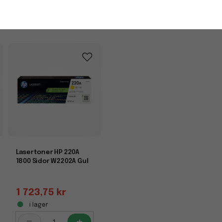
-
+
Lasertoner HP 220A
1800 Sidor W2202A Gul
1 723,75 kr
i lager
-
+