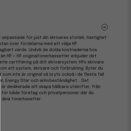
lt anpassade för just din skrivares storlek, hastighet
stan över fördelarna med att välja HP
Oslagbart värde. Undvik de dolda kostnaderna hos
än HP — HP originaltonerkassetter erbjuder det
inte certifiering på ditt skrivarsystem. HPs skrivare
m ett system, skrivare och förbrukning. Byter du
som inte är original så bryts också i de flesta fall
el, Energy Star och arkivbeständighet. , Det
P är dedikerade att skapa hållbara utskrifter, från
iv för både företag och privatpersoner där du
 dina tonerkasetter.