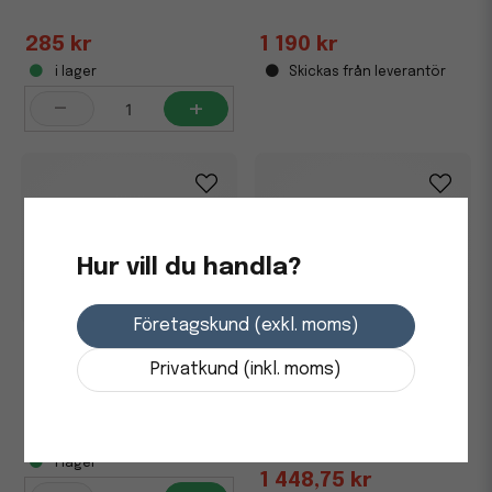
285 kr
1 190 kr
i lager
Skickas från leverantör
-
+
Hur vill du handla?
Företagskund (exkl. moms)
Toner HP W2120X 212X 13K
svart
Privatkund (inkl. moms)
Lasertoner HP 220A 2000
Sidor W2200A Svart
3 243,75 kr
i lager
1 448,75 kr