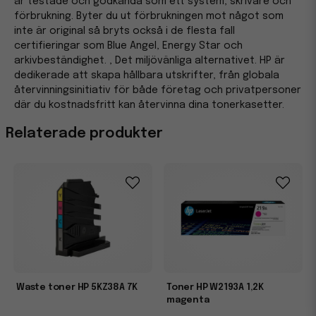
är testade och godkända som ett system, skrivare och
förbrukning. Byter du ut förbrukningen mot något som
inte är original så bryts också i de flesta fall
certifieringar som Blue Angel, Energy Star och
arkivbeständighet. , Det miljövänliga alternativet. HP är
dedikerade att skapa hållbara utskrifter, från globala
återvinningsinitiativ för både företag och privatpersoner
där du kostnadsfritt kan återvinna dina tonerkasetter.
Relaterade produkter
Waste toner HP 5KZ38A 7K
Toner HP W2193A 1,2K
magenta