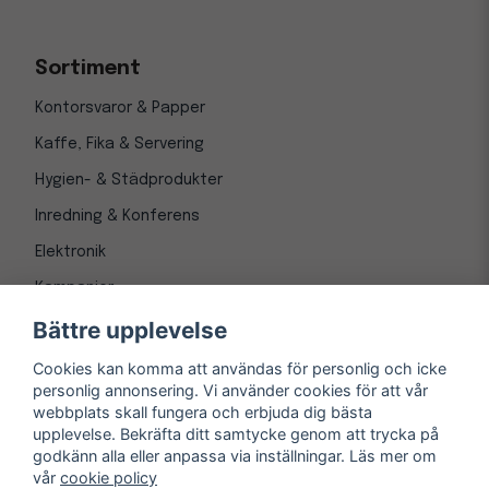
Sortiment
Kontorsvaror & Papper
Kaffe, Fika & Servering
Hygien- & Städprodukter
Inredning & Konferens
Elektronik
Kampanjer
Bättre upplevelse
Cookies kan komma att användas för personlig och icke
personlig annonsering. Vi använder cookies för att vår
webbplats skall fungera och erbjuda dig bästa
upplevelse. Bekräfta ditt samtycke genom att trycka på
godkänn alla eller anpassa via inställningar. Läs mer om
vår
cookie policy
© Copyright 1997-
2026
– Kontorsnetto AB