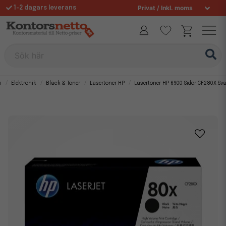
1-2 dagars leverans
Fri frakt över 995 kr
Sök här
m
Elektronik
Bläck & Toner
Lasertoner HP
Lasertoner HP 6900 Sidor CF280X Sva