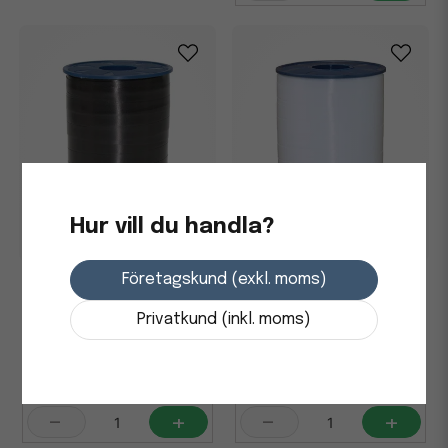
Hur vill du handla?
Företagskund (exkl. moms)
Presentband Poly Svart
Presentband Poly Vit
10mmx250m
10mmx250m
Privatkund (inkl. moms)
48,75 kr
48,75 kr
i lager
i lager
-
+
-
+