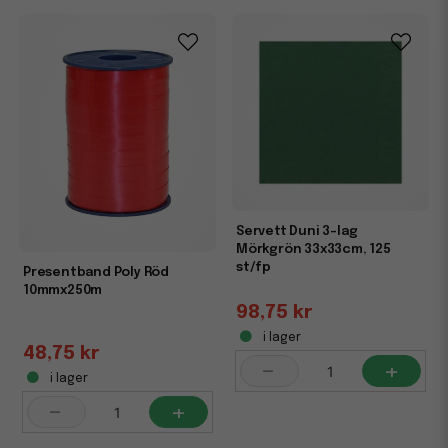
Servett Duni 3-lag
Mörkgrön 33x33cm, 125
st/fp
Presentband Poly Röd
10mmx250m
98,75 kr
i lager
48,75 kr
-
+
i lager
-
+