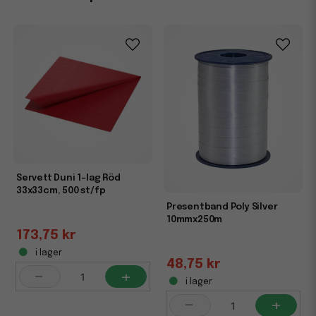
Servett Duni 1-lag Röd
33x33cm, 500 st/fp
Presentband Poly Silver
10mmx250m
173,75 kr
i lager
48,75 kr
-
+
i lager
-
+