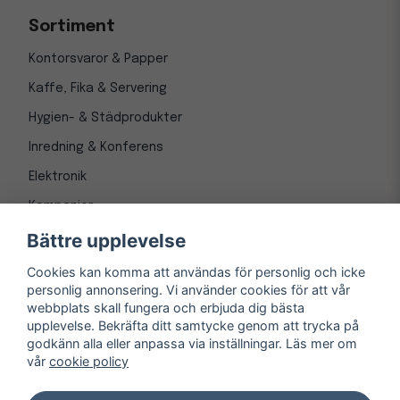
Sortiment
Kontorsvaror & Papper
Kaffe, Fika & Servering
Hygien- & Städprodukter
Inredning & Konferens
Elektronik
Kampanjer
Bättre upplevelse
Cookies kan komma att användas för personlig och icke
personlig annonsering. Vi använder cookies för att vår
webbplats skall fungera och erbjuda dig bästa
upplevelse. Bekräfta ditt samtycke genom att trycka på
godkänn alla eller anpassa via inställningar. Läs mer om
vår
cookie policy
© Copyright 1997-
2026
– Kontorsnetto AB
Järnvägsgatan 8, 243 30 Höör org. nr 556550-3173