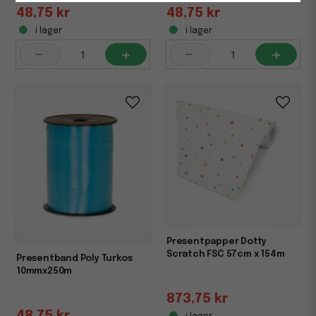
48,75 kr
48,75 kr
i lager
i lager
-
+
-
+
Presentpapper Dotty
Scratch FSC 57cm x 154m
Presentband Poly Turkos
10mmx250m
873,75 kr
48,75 kr