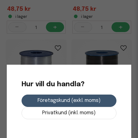
48,75 kr
48,75 kr
i lager
i lager
-
+
-
+
Hur vill du handla?
Företagskund (exkl. moms)
Privatkund (inkl. moms)
Presentband Poly Silver
Presentband Poly Svart
10mmx250m
10mmx250m