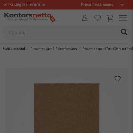
1-2 dagars leverans
Fri frakt över 995 kr
Allt för din arbetsplats sedan 1997
Sök här
Butiksmaterial
Presentpapper & Presentsnören
Presentpapper 57cmx154m otr.kraf