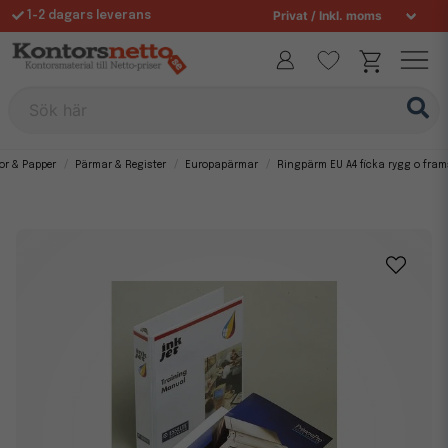
1-2 dagars leverans
Fri frakt över 995 kr
Allt för din arbetsplats sedan 1997
Sök här
or & Papper
Pärmar & Register
Europapärmar
Ringpärm EU A4 ficka rygg o frams