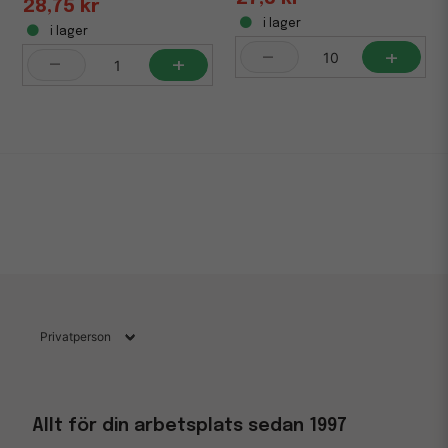
28,75 kr
i lager
i lager
-
+
-
+
Allt för din arbetsplats sedan 1997