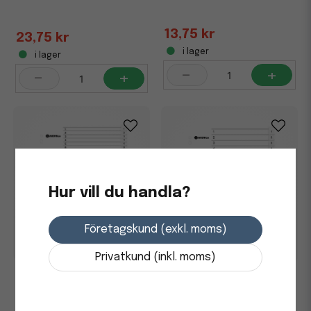
13,75 kr
23,75 kr
i lager
i lager
-
+
-
+
Hur vill du handla?
Företagskund (exkl. moms)
Privatkund (inkl. moms)
Pärmregister plast inkl.
Pärmregister plast inkl.
rubrikblad 1-31 A4
rubrikblad, A4 1-20