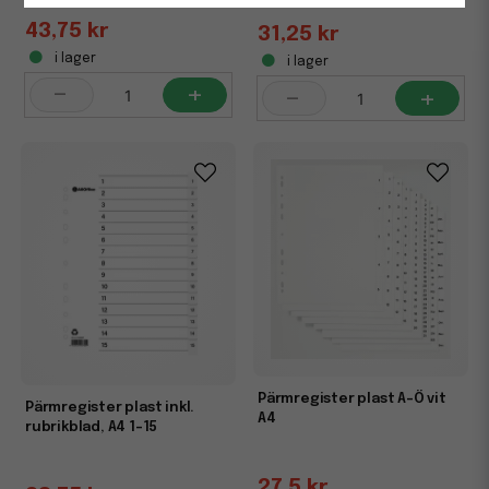
43,75 kr
31,25 kr
i lager
i lager
-
+
-
+
Pärmregister plast A-Ö vit
Pärmregister plast inkl.
A4
rubrikblad, A4 1-15
27,5 kr