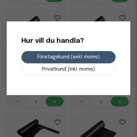
Hur vill du handla?
Företagskund (exkl. moms)
Sopsäck PolyREG LD 125L
Sopsäck PolyREG LD 70L
40my Svart, 25 st/rl
50my Svart, 25 st/fp
Privatkund (inkl. moms)
103,75 kr
86,25 kr
i lager
i lager
-
+
-
+