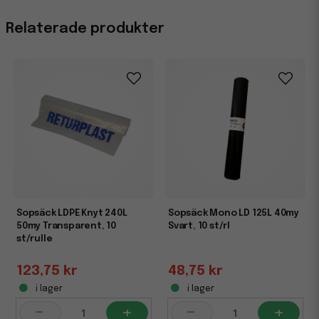
Egenskaper
Relaterade produkter
Miljömärkning
Tillverkat av PE- plast
Sopsäck LDPE Knyt 240L
Sopsäck Mono LD 125L 40my
50my Transparent, 10
Svart, 10 st/rl
st/rulle
123,75 kr
48,75 kr
i lager
i lager
-
+
-
+