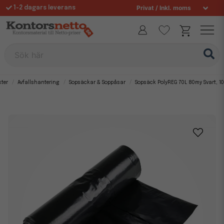
1-2 dagars leverans
Fri frakt över 995 kr
Allt för din arbetsplats sedan 1997
Sök här
kter
Avfallshantering
Sopsäckar & Soppåsar
Sopsäck PolyREG 70L 80my Svart, 10 