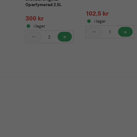
Oparfymerad 2,5L
102,5 kr
300 kr
i lager
i lager
-
+
-
+