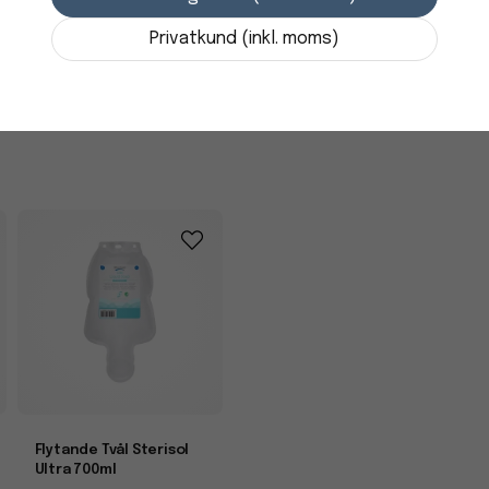
531,25 kr
Originalnummer: 3809
i lager
Privatkund (inkl. moms)
-
+
Flytande Tvål Sterisol
Ultra 700ml