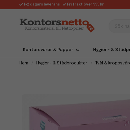
1-2 dagars leverans
Fri frakt över 995 kr
Sök här
Kontorsvaror & Papper
Hygien- & Städp
Hem
Hygien- & Städprodukter
Tvål & kroppsvår