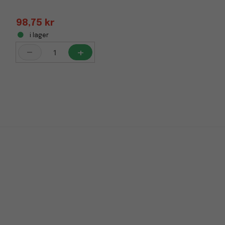
98,75 kr
i lager
-
+