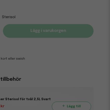
Sterisol
Lägg i varukorgen
 kort eller swish
illbehör
er Sterisol för tvål 2,5L Svart
 kr
Lägg till