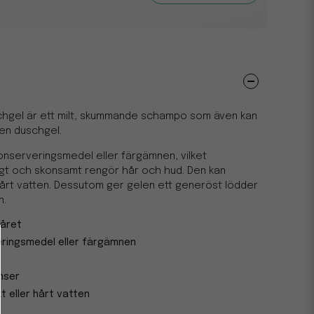
hgel är ett milt, skummande schampo som även kan
en duschgel.
konserveringsmedel eller färgämnen, vilket
ligt och skonsamt rengör hår och hud. Den kan
årt vatten. Dessutom ger gelen ett generöst lödder
n.
håret
veringsmedel eller färgämnen
nser
 eller hårt vatten