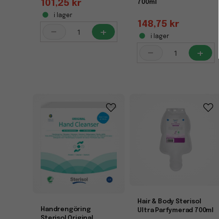
101,25 kr
700ml
i lager
148,75 kr
-
+
i lager
-
+
Hair & Body Sterisol
Handrengöring
Ultra Parfymerad 700ml
Sterisol Original