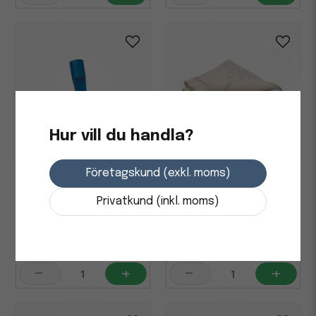
Hur vill du handla?
Företagskund (exkl. moms)
Skurblockshållare Vikan för
Skurduk Nordex Bomull
skaft Blå 95x230mm
Våffelmönstrad 500x600mm
Privatkund (inkl. moms)
356,25 kr
45 kr
i lager
i lager
-
+
-
+