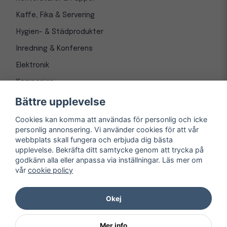
Kaffe, Fika & Servering
Hygien- & Städprodukter
Inredning & Konferens
Elektronik
Kampanjer
Bättre upplevelse
Cookies kan komma att användas för personlig och icke
personlig annonsering. Vi använder cookies för att vår
webbplats skall fungera och erbjuda dig bästa
upplevelse. Bekräfta ditt samtycke genom att trycka på
godkänn alla eller anpassa via inställningar. Läs mer om
vår
cookie policy
© Copyright 1997-
2026
– Kontorsnetto AB
Järnvägsgatan 8, 243 30 Höör org. nr 556550-3173
Okej
Mer info