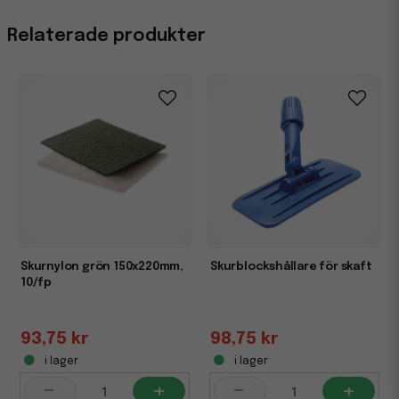
Egenskaper
Relaterade produkter
Bredd
200
Skurnylon grön 150x220mm,
Skurblockshållare för skaft
10/fp
93,75 kr
98,75 kr
i lager
i lager
-
+
-
+