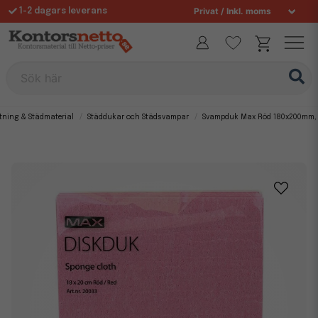
1-2 dagars leverans
Fri frakt över 995 kr
Sök här
tning & Städmaterial
Städdukar och Städsvampar
Svampduk Max Röd 180x200mm, 1