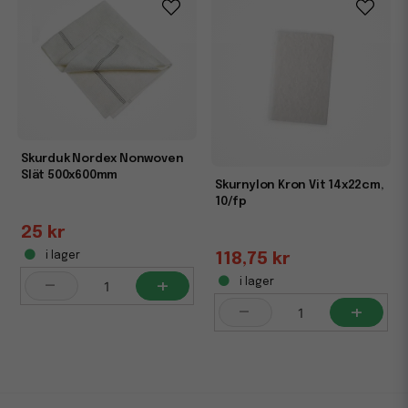
Skurduk Nordex Nonwoven
Slät 500x600mm
Skurnylon Kron Vit 14x22cm,
10/fp
25 kr
i lager
118,75 kr
-
+
i lager
-
+