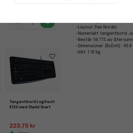
-Utformad för bekvämlighet
1 548,75 kr
-Gränssnitt: 2.4 GHz, Blueto
i lager
-Trådlös mottagare
-
+
-Anslutningsteknik: Trådlös
-Layout: Pan Nordic
-Numeriskt tangentbord: J
-Består till 71% av återvun
-Dimensioner (BxDxH) : 45.6
-Vikt: 1.16 kg
Tangentbord Logitech
K120 med Sladd Svart
223,75 kr