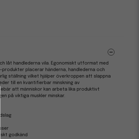
och låt handlederna vila. Egonomiskt utformat med
o-produkter placerar händerna, handlederna och
lig ställning vilket hjälper överkroppen att slappna
leder till en kvantifierbar minskning av
nebär att människor kan arbeta lika produktivt
en på viktiga muskler minskar.
dslag
sser
iskt godkänd