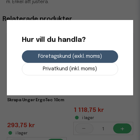
m. Enkel att justera.
Relaterade produkter
Hur vill du handla?
Företagskund (exkl. moms)
Privatkund (inkl. moms)
Teleskopskaft Unger
Optiloc 3 sektioner 450cm
Skrapa Unger ErgoTec 10cm
1 118,75 kr
i lager
293,75 kr
-
+
i lager