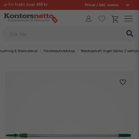
Fri frakt över 995 kr
Allt för din arbetsplats sedan 1997
Sök här
rustning & Städmaterial
Fönsterputsredskap
Teleskopskaft Unger Optiloc 2 sektio