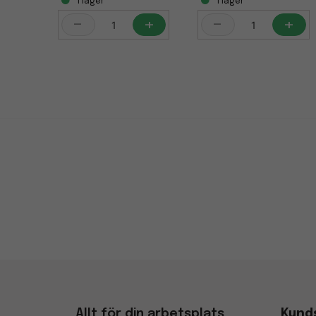
i lager
i lager
-
+
-
+
Allt för din arbetsplats
Kund