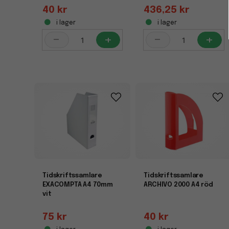
40 kr
436,25 kr
i lager
i lager
-
+
-
+
Tidskriftssamlare
Tidskriftssamlare
EXACOMPTA A4 70mm
ARCHIVO 2000 A4 röd
vit
75 kr
40 kr