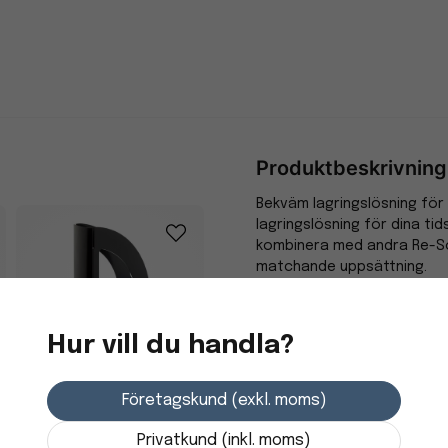
Produktbeskrivning
Bekväm lagringslösning för 
lagringslösning för dina tid
kombinera med andra Re-Sol
matchande uppsättning.
-Färg: Svart
-Tillverkad av 100% återvun
-Blue Angel certifierad
Hur vill du handla?
-Mått: LxBxH 245 x 75 x 312
Tidskriftssamlare
Företagskund (exkl. moms)
ARCHIVO 2000 A4 svart
Privatkund (inkl. moms)