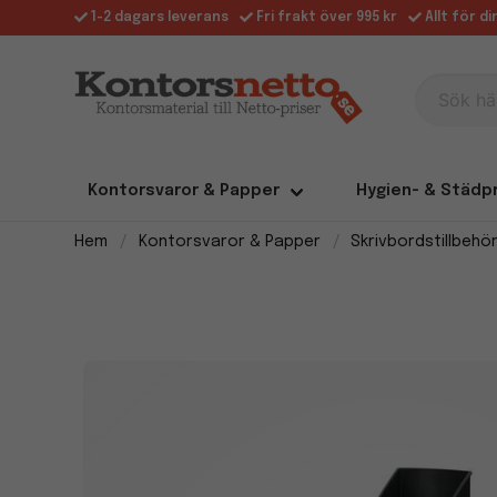
1-2 dagars leverans
Fri frakt över 995 kr
Allt för d
Sök här
Kontorsvaror & Papper
Hygien- & Städp
Hem
Kontorsvaror & Papper
Skrivbordstillbehö