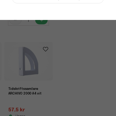
40 kr
i lager
-
+
Tidskriftssamlare
ARCHIVO 2000 A4 vit
57,5 kr