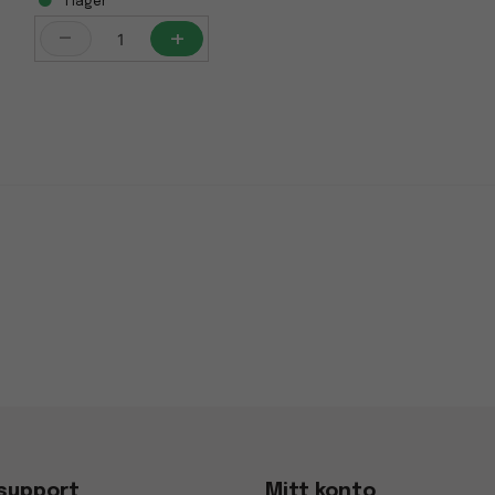
i lager
-
+
support
Mitt konto