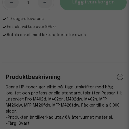
-
+
Lägg i varukorgen
1-2 dagars leverans
Fri frakt vid köp över 995 kr
Betala enkelt med faktura, kort eller swish
Produktbeskrivning
Denna HP-toner ger alltid pålitliga utskrifter med hög
kvalitet och professionella standardutskrifter. Passar till:
LaserJet Pro M402d, M402dn, M402dw, M402n, MFP
M426dw, MFP M426fdn, MFP M426fdw. Räcker till c:a 3 000
sidor.
-Produkten är tillverkad utav 8% återvunnet material.
-Färg: Svart