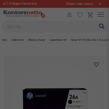
1-2 dagars leverans
Fri frakt över 995 kr
Sök här
Hem
Elektronik
Bläck & Toner
Lasertoner HP
Toner HP CF226A 26A 3,1K svart