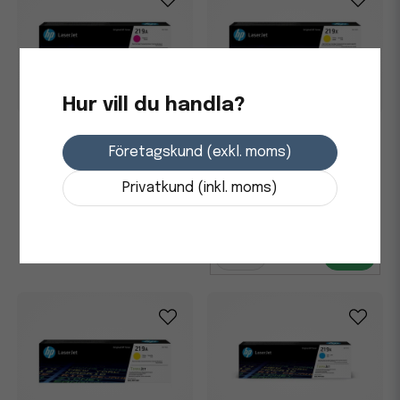
Hur vill du handla?
Toner HP W2193A 1,2K
Toner HP W2192X 2,5K gul
magenta
Företagskund (exkl. moms)
Privatkund (inkl. moms)
1 190 kr
1 631,25 kr
Skickas från leverantör
i lager
-
+