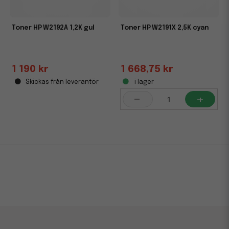
Toner HP W2192A 1,2K gul
Toner HP W2191X 2,5K cyan
1 190 kr
1 668,75 kr
Skickas från leverantör
i lager
-
+