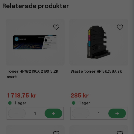
Relaterade produkter
Toner HP W2190X 219X 3,2K
Waste toner HP 5KZ38A 7K
svart
1 718,75 kr
285 kr
i lager
i lager
-
+
-
+