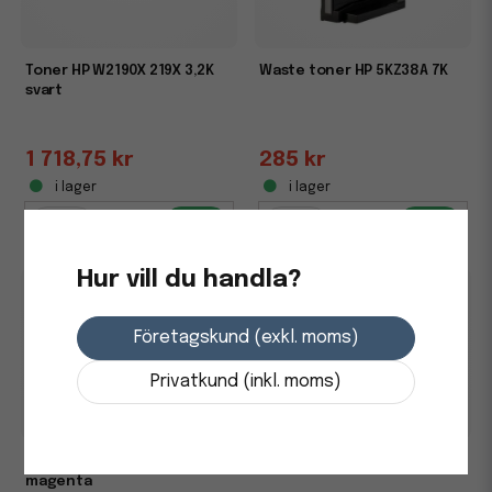
Toner HP W2190X 219X 3,2K
Waste toner HP 5KZ38A 7K
svart
1 718,75 kr
285 kr
i lager
i lager
-
+
-
+
Hur vill du handla?
Företagskund (exkl. moms)
Privatkund (inkl. moms)
Toner HP W2193A 1,2K
Toner HP W2192X 2,5K gul
magenta