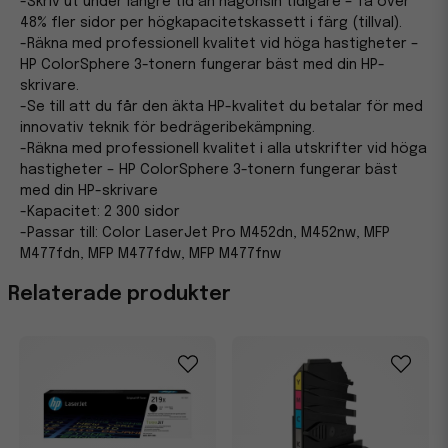
-Skriv ut under längre tid än någonsin tidigare – få över
48% fler sidor per högkapacitetskassett i färg (tillval).
-Räkna med professionell kvalitet vid höga hastigheter –
HP ColorSphere 3-tonern fungerar bäst med din HP-
skrivare.
-Se till att du får den äkta HP-kvalitet du betalar för med
innovativ teknik för bedrägeribekämpning.
-Räkna med professionell kvalitet i alla utskrifter vid höga
hastigheter – HP ColorSphere 3-tonern fungerar bäst
med din HP-skrivare
-Kapacitet: 2 300 sidor
-Passar till: Color LaserJet Pro M452dn, M452nw, MFP
M477fdn, MFP M477fdw, MFP M477fnw
Relaterade produkter