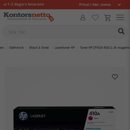
1-2 dagars leverans
Fri frakt över 995 kr
Sök här
em
Elektronik
Bläck & Toner
Lasertoner HP
Toner HP CF413A 410A 2,3K magent