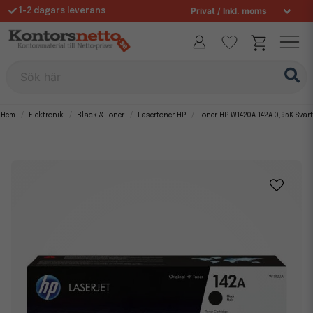
1-2 dagars leverans
Fri frakt över 995 kr
Allt för din arbetsplats sedan 1997
Sök här
Hem
Elektronik
Bläck & Toner
Lasertoner HP
Toner HP W1420A 142A 0,95K Svart