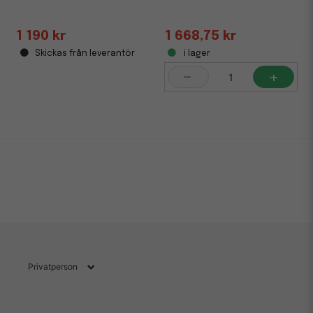
1 190 kr
1 668,75 kr
Skickas från leverantör
i lager
-
+