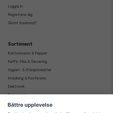
Logga in
Registrera dig
Glömt lösenord?
Sortiment
Kontorsvaror & Papper
Kaffe, Fika & Servering
Hygien- & Städprodukter
Inredning & Konferens
Elektronik
Kampanjer
Bättre upplevelse