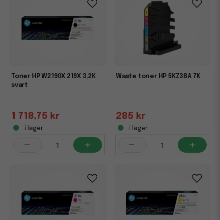
Toner HP W2190X 219X 3,2K
Waste toner HP 5KZ38A 7K
svart
1 718,75 kr
285 kr
i lager
i lager
-
+
-
+