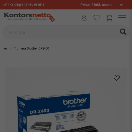
1-2 dagars leverans
Fri frakt över 995 kr
Allt för din arbetsplats sedan 1997
Sök här
Hem
Trumma Brother DR2400