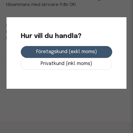
tillsammans med skrivare från OKI
Passar till:
HL-L2310D\n, HL-L2350DW\n, HL-L2357DW\n,
HL-L2370DN\n, HL-L2375DW\n, DCP-L2510D\n, DCP-L2530,
Hur vill du handla?
DCP-L2550\dn, MFC-L2710\dn\dw, MFC-L2730\w
Företagskund (exkl. moms)
-Kapacitet: Upp till 12 000 sido
Privatkund (inkl. moms)